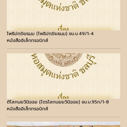
โพธิปกฺขิยธมฺม (โพธิปกฺขิยธมฺม) ชบ.บ.49/1-4
หนังสืออิเล็กทรอนิกส์
ติโลกนยวินิจฺฉย (ไตรโลกนยฺยวินิจฺฉย) ชบ.บ.95ก/1-8
หนังสืออิเล็กทรอนิกส์