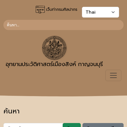
เว็บท่ากรมศิลปากร
อุทยานประวัติศาสตร์เมืองสิงห์ กาญจนบุรี
ค้นหา