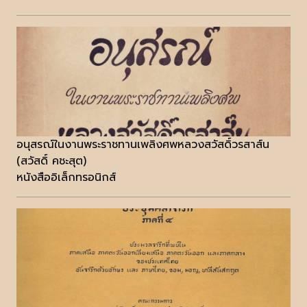
อนุสรณ์ในงานพระราชทานเพลิงศพหลวงสวัสดิ์วรสาส์น
(สวัสดิ์ คชะสุต)
หนังสืออิเล็กทรอนิกส์