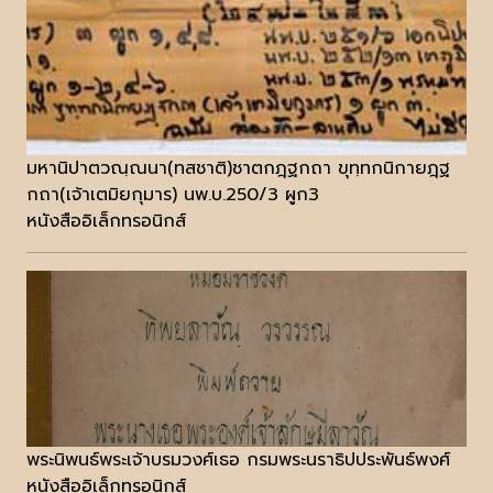
มหานิปาตวณฺณนา(ทสชาติ)ชาตกฎฺฐกถา ขุทฺทกนิกายฎฺฐ
กถา(เจ้าเตมิยกุมาร) นพ.บ.250/3 ผูก3
หนังสืออิเล็กทรอนิกส์
พระนิพนธ์พระเจ้าบรมวงศ์เธอ กรมพระนราธิปประพันธ์พงศ์
หนังสืออิเล็กทรอนิกส์