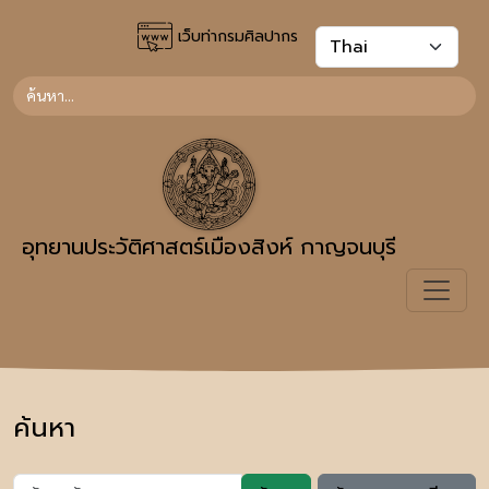
เว็บท่ากรมศิลปากร
อุทยานประวัติศาสตร์เมืองสิงห์ กาญจนบุรี
ค้นหา