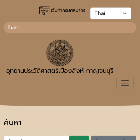
เว็บท่ากรมศิลปากร
อุทยานประวัติศาสตร์เมืองสิงห์ กาญจนบุรี
ค้นหา