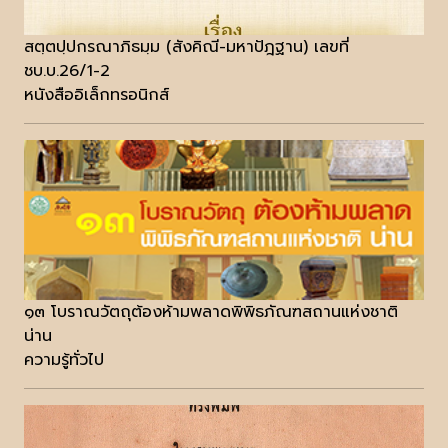
สตฺตปฺปกรณาภิธมฺม (สังคิณี-มหาปัฎฐาน) เลขที่
ชบ.บ.26/1-2
หนังสืออิเล็กทรอนิกส์
๑๓ โบราณวัตถุต้องห้ามพลาดพิพิธภัณฑสถานแห่งชาติ
น่าน
ความรู้ทั่วไป