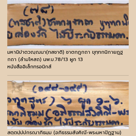
มหานิปาตวณฺณนา(ทสชาติ) ชาตกฎฺกถา ขุทฺทกนิกายฎฺฐ
กถา (ลำมโหสถ) นพ.บ.78/13 ผูก 13
หนังสืออิเล็กทรอนิกส์
สตฺตปฺปปกรณาภิธมฺม (อภิธรรมสังคิณี-พระมหาปัฎฐาน)