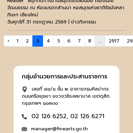
Reader” สนุกกับการอ่านสมุดโน้ตเล่มน้อย เรียงร้อย
วัฒนธรรม ณ ห้องมรดกล้านนา หอสมุดแห่งชาติรัชมังคลา
ภิเษก เชียงใหม่
วันศุกร์ที่ 31 กรกฎาคม 2569 | ข่าวกิจกรรม
‹
1
2
3
4
5
6
7
8
...
2917
29
กลุ่มอำนวยการและประสานราชการ
เลขที่ ๘๑/๑ ชั้น ๒ อาคารกรมศิลปากร
ถนนศรีอยุธยา แขวงวชิระพยาบาล เขตดุสิต
กรุงเทพฯ ๑๐๓๐๐
02 126 6252, 02 126 6271
manager@finearts.go.th