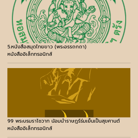
5.หนังสือสมุดไทยขาว (พระอรรถกถา)
หนังสืออิเล็กทรอนิกส์
99 พระบรมราโชวาท น้อมนำราษฎร์ร่มเย็นเป็นสุขศานต์
หนังสืออิเล็กทรอนิกส์