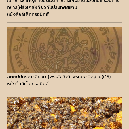
เอกสารสำคัญทางประวัติศาสตร์แห่งชาติของกระทรวงการ
ทหาร(ฝรั่งเศส)เกี่ยวกับประเทศสยาม
หนังสืออิเล็กทรอนิกส์
สตฺตปฺปกรณาภิธมฺม (พระสังคิณี-พระมหาปัฏฐาน)(15)
หนังสืออิเล็กทรอนิกส์