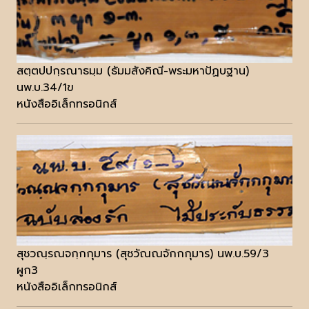
สตฺตปปกฺรณาธมฺม (ธัมมสังคิณี-พระมหาปัฏบฐาน)
นพ.บ.34/1ข
หนังสืออิเล็กทรอนิกส์
สุชวณฺรณจกฺกกุมาร (สุชวัณณจักกกุมาร) นพ.บ.59/3
ผูก3
หนังสืออิเล็กทรอนิกส์