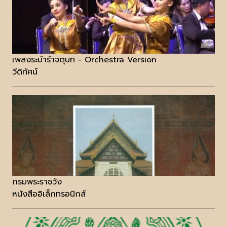
เพลงระบำรำจตุบท - Orchestra Version
วีดิทัศน์
กรมพระราชวัง
หนังสืออิเล็กทรอนิกส์