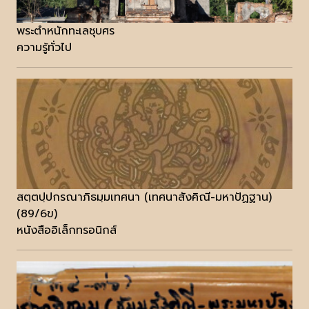
พระตำหนักทะเลชุบศร
ความรู้ทั่วไป
สตฺตปฺปกรณาภิธมฺมเทศนา (เทศนาสังคิณี-มหาปัฏฐาน)
(89/6ข)
หนังสืออิเล็กทรอนิกส์