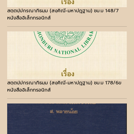
สตฺตปฺปกรณาภิธมฺม (สงฺคิณี-มหาปฎฺฐาน) ชบ.บ 148/7
หนังสืออิเล็กทรอนิกส์
สตฺตปฺปกรณาภิธมฺม (สงฺคิณี-มหาปฎฺฐาน) ชบ.บ 178/6ข
หนังสืออิเล็กทรอนิกส์