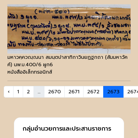
มหาวคฺควณฺณนา สมนฺตปาสาทิกาวินยฏฐกถา (สัมมหาวัค
ค์) นพ.บ.400/6 ผูก6
หนังสืออิเล็กทรอนิกส์
‹
1
2
...
2670
2671
2672
2673
267
กลุ่มอำนวยการและประสานราชการ