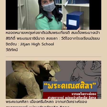
หอจดหมายเหตุแห่งชาติเฉลิมพระเกียรติ สมเด็จพระนางเจ้า
สิริกิติ์ พระบรมราชินีนาถ สงขลา : วีดีโอจากโรงเรียนมัธยม
จิตจัณ : Jitjan High School
วีดิทัศน์
พระคเณศศิลา เมืองศรีมโหสถ จากบทวิเคราะห์ของ