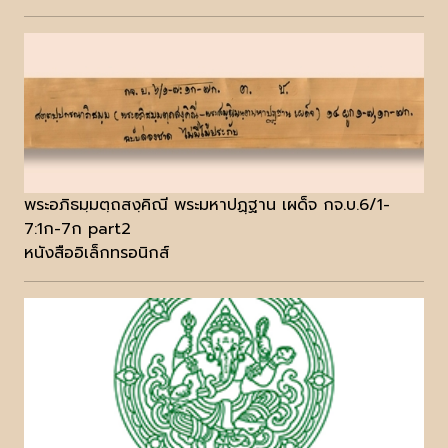
พระอภิธมฺมตฺถสงฺคิณี พระมหาปฏฺฐาน เผด็จ กจ.บ.6/1-
7:1ก-7ก part2
หนังสืออิเล็กทรอนิกส์