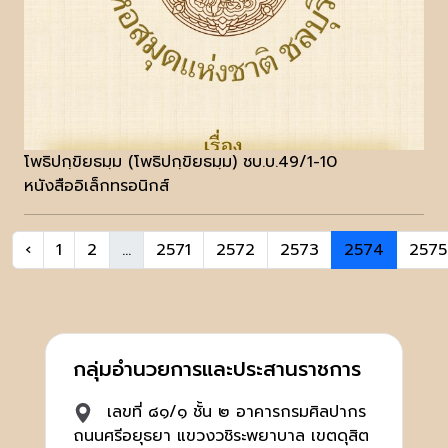
โพธิปกฺขิยธมฺม (โพธิปกฺขิยธมฺม) ชบ.บ.49/1-10
หนังสืออิเล็กทรอนิกส์
‹
1
2
...
2571
2572
2573
2574
2575
กลุ่มอำนวยการและประสานราชการ
เลขที่ ๘๑/๑ ชั้น ๒ อาคารกรมศิลปากร
ถนนศรีอยุธยา แขวงวชิระพยาบาล เขตดุสิต