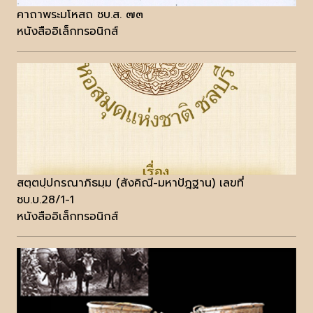
คาถาพระมโหสถ ชบ.ส. ๗๓
หนังสืออิเล็กทรอนิกส์
สตฺตปฺปกรณาภิธมฺม (สังคิณี-มหาปัฎฐาน) เลขที่
ชบ.บ.28/1-1
หนังสืออิเล็กทรอนิกส์