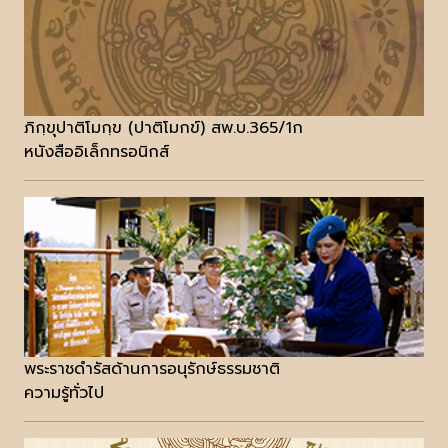
ภิกฺขุปาติโมกฺข (ปาติโมกข์) สพ.บ.365/1ก
หนังสืออิเล็กทรอนิกส์
พระราชดำรัสด้านการอนุรักษ์ธรรมชาติ
ความรู้ทั่วไป