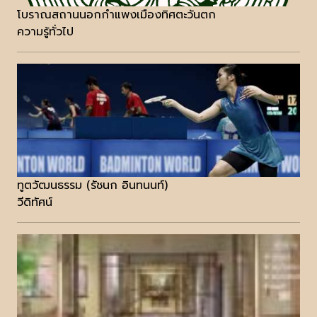
โบราณสถานนอกกำแพงเมืองทิศตะวันตก
ความรู้ทั่วไป
ทูตวัฒนธรรม (รัชนก อินทนนท์)
วีดิทัศน์