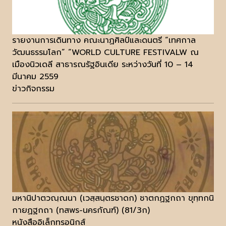
รายงานการเดินทาง คณะนาฏศิลป์และดนตรี “เทศกาล
วัฒนธรรมโลก” “WORLD CULTURE FESTIVALW ณ
เมืองนิวเดลี สาธารณรัฐอินเดีย ระหว่างวันที่ 10 – 14
มีนาคม 2559
ข่าวกิจกรรม
มหานิปาตวณฺณนา (เวสฺสนฺตรชาดก) ชาตกฏฐกถา ขุทฺทกนิ
กายฏฐกถา (ทสพร-นครกัณฑ์) (81/3ก)
หนังสืออิเล็กทรอนิกส์