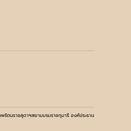
ะเทพรัตนราชสุดาฯสยามบรมราชกุมารี องค์ประธาน