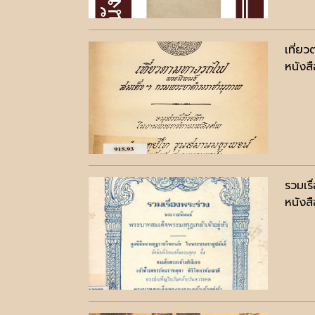
เที่ย
หนังสื
รวมเรื
หนังสื