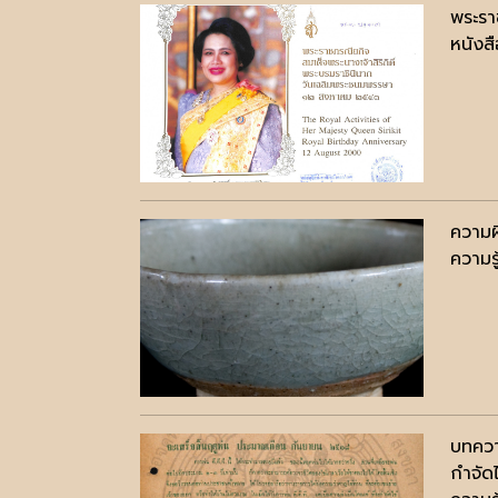
พระรา
หนังสื
ความ
ความรู
บทควา
กำจัด