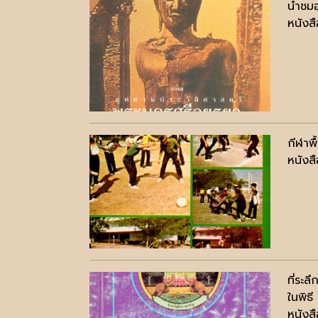
นำชมอ
หนังสื
กีฬาพื
หนังสื
ที่ระ
ในพิธี
หนังสื