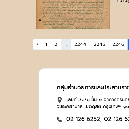
ความรู
‹
1
2
...
2244
2245
2246
กลุ่มอำนวยการและประสานรา
เลขที่ ๘๑/๑ ชั้น ๒ อาคารกรมศ
วชิระพยาบาล เขตดุสิต กรุงเทพฯ ๑
02 126 6252, 02 126 6