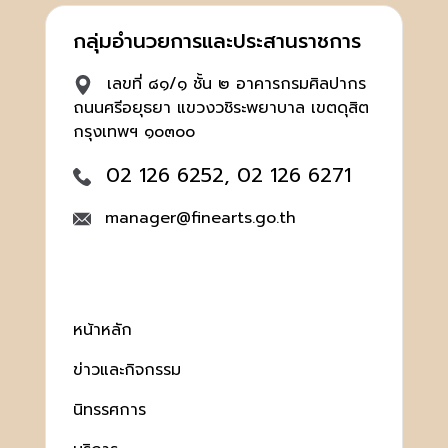
กลุ่มอำนวยการและประสานราชการ
เลขที่ ๘๑/๑ ชั้น ๒ อาคารกรมศิลปากร
ถนนศรีอยุธยา แขวงวชิระพยาบาล เขตดุสิต
กรุงเทพฯ ๑๐๓๐๐
02 126 6252, 02 126 6271
manager@finearts.go.th
หน้าหลัก
ข่าวและกิจกรรม
นิทรรศการ