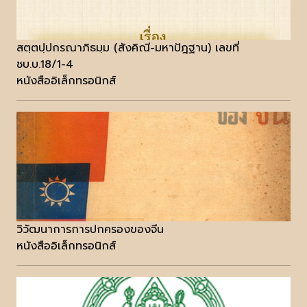
สตฺตปฺปกรณาภิธมฺม (สังคิณี-มหาปัฎฐาน) เลขที่
ชบ.บ.18/1-4
หนังสืออิเล็กทรอนิกส์
วิวัฒนาการการปกครองของจีน
หนังสืออิเล็กทรอนิกส์