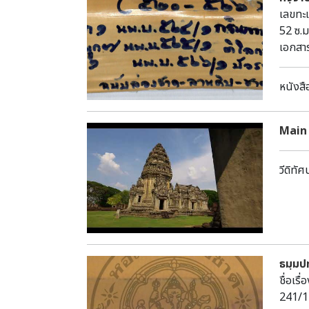
เลขทะเ
52 ซ.ม
เอกสา
สามารถ
หนังสื
Main
วีดิทัศน
ธมฺมป
ชื่อ
241/