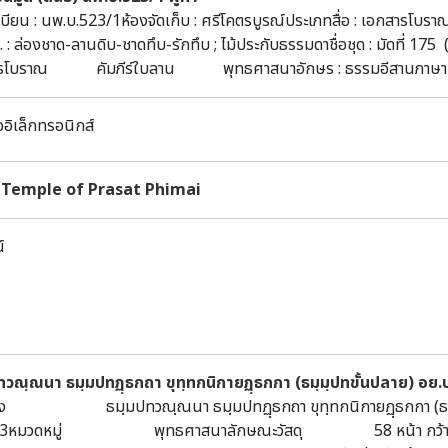
บียน : นพ.บ.523/1ห้องจัดเก็บ : ศรีโคตรบูรณ์ประเภทสื่อ : เอกสารโบราณ
. : ล่องชาด-ลานดิบ-ชาดทึบ-รักทึบ ; ไม้ประกับธรรมดาชื่อชุด : มัดที่ 175
รโบราณ คัมภีร์ใบลาน พุทธศาสนาอักษร : ธรรมอีสานภาษา : ธรรมอ
สืบค้นได้ที่ห้องศรีโคตรบูรณ์ หอสมุดแห่งชาติเฉลิมพระเกียรติ สมเด็จพร
ออิเล็กทรอนิกส์
 Temple of Prasat Phimai
์
ทวณฺณนา ธมฺมปทฏฺธกถา ขุทฺทกนิกายฏฺธกกา (ธมฺมฺปทขั้นปลาย) อย.
เรื่อง ธมฺมปทวณฺณนา ธมฺมปทฏฺธกถา ขุทฺทกนิกายฏฺธ
13หมวดหมู่ พุทธศาสนาลักษณะวัสดุ 58 หน้า กว้าง 