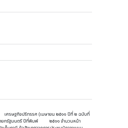
ศรษฐกิจปริทรรศ (เมษายน ๒๕๑๑ ปีที่ ๒ ฉบับที่
บนายกรัฐมนตรี ปีที่พิมพ์ ๒๕๑๑ จำนวนหน้า