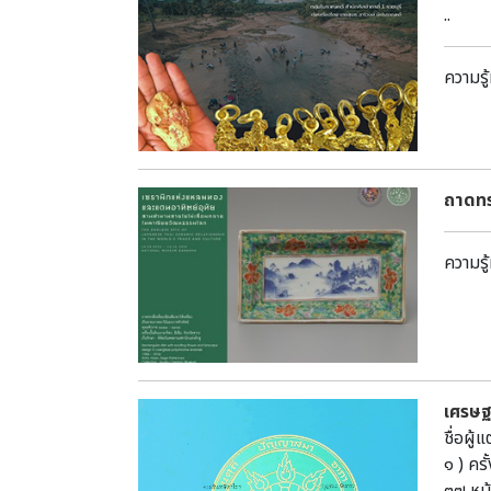
..
ความรู้
ถาดทร
ความรู้
เศรษฐก
ชื่อผ
๑ ) ค