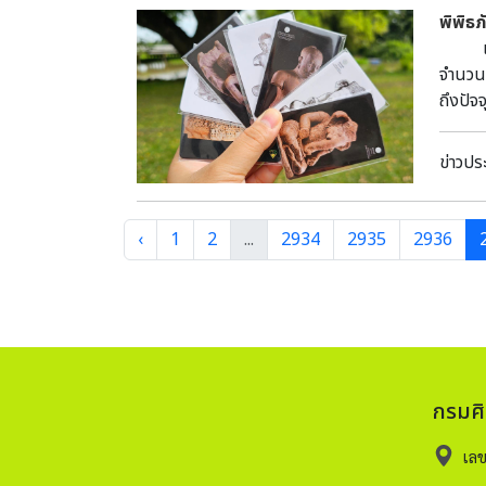
previous an
พิพิธ
Colla
เนื่อ
Noen 
จำนวน
Metal
ถึงปัจ
“Lopb
ในช่วง
sites
ชาติ พ
coppe
ข่าวปร
2566 ณ
type 
‘furn
chara
‹
1
2
...
2934
2935
2936
betwe
bits 
infor
coppe
mater
smelt
กรมศ
(KWPV
sites
เล
North