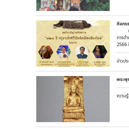
Artef
intro
aeria
กิจกรร
const
หอสมุด
“hidd
การดำเ
downf
2566 ใ
carbo
ผู้สน
depos
site 
ข่าวปร
some i
chron
พระพุ
to tr
Part 
consi
ความรู้
propo
parti
agree
conce