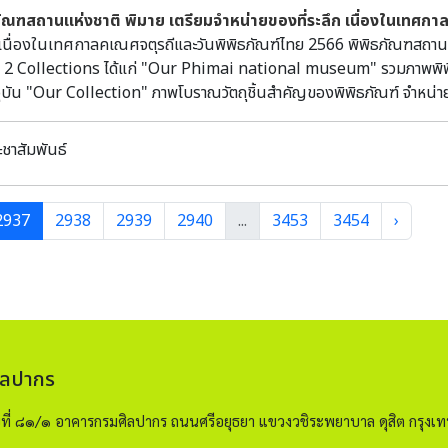
d new radiometric dating results. Title: Perforated Cylinders/Furnace Chimneys/Furnace
ภัณฑสถานแห่งชาติ พิมาย เตรียมจำหน่ายของที่ระลึก เนื่องในเทศกา
rs: Controversial Earthenware Artefacts from Copper Smelt
งในเทศกาลคเณศจตุรถีและวันพิพิธภัณฑ์ไทย 2566 พิพิธภัณฑสถานแห่ง
Din Prehistoric Sites in the Lopburi Province. Another Case 
 2 Collections ได้แก่ "Our Phimai national museum" รวมภาพพิพิ
lurgy Between Southeast Asia and China? Author: Dr Roberto
จุบัน "Our Collection" ภาพโบราณวัตถุชิ้นสำคัญของพิพิธภัณฑ์ จำหน่ายช
uri Regional Archaeological Project” excavated different type
วันพิพิธภัณฑ์ไทย เดือนกันยายนนี้เท่านั้น ผู้สนใจสามารถติดต่อได้ท
 of Khok Din (KD) and Noen Din (ND) (late 1st millennium BC
ิมาย ทั้งนี้ หากสนใจอยากเลือกชมด้วยตัวเอง สามารถไปซื้อได้ที่ "งา
r bearing Khao Sai On (KSO) inselberg (Ban Nikhom 3 sub-di
ะชาสัมพันธ์
 พิพิธภัณฑสถานแห่งชาติ พระนคร (รายได้นำเข้าสวัสดิการเจ้าหน้าที่พิ
of technical ceramic -called in different times and publicatio
ace collar’- is examined describing its contexts of discovery 
cteristics. At KD and ND we assume these artefacts were int
2937
2938
2939
2940
...
3453
3454
›
en 200 BCE-200 CE. At both sites, the fragments of FC are a
of copper ores and slag. The uncontaminated stratigraphic e
mation to the hypothesis that crucibles and ‘FCs’ can be dire
r ores. Typological and functional comparisons are examine
ials the Thai-American Thailand Archaeometallurgy Project
ing sites (mid-to-late 1st millennium BCE-early 1st millen
ิลปากร
) (central Thailand), and, at the inter-regional level, with 
 (13th-11th centuries BCE) nearby Niuheliang in Liaoning Pr
ขที่ ๘๑/๑ อาคารกรมศิลปากร ถนนศรีอยุธยา แขวงวชิระพยาบาล ดุสิต กรุ
 again for a technological innovation (in Thailand so far o