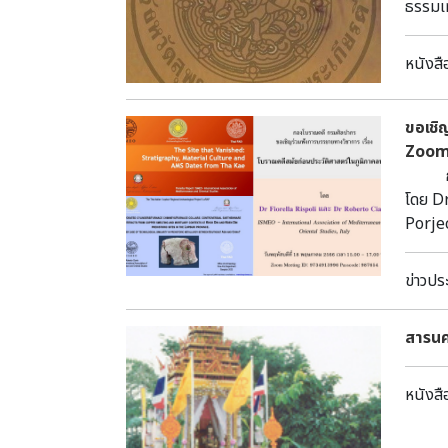
ธรร
หนังสื
ขอเชิ
Zoo
กรมศิ
โดย D
Porje
นักโบ
Vanis
ข่าวปร
“Perf
Smelt
สารนคร
Anoth
Dr Ro
ลพบุร
หนังสื
2566 เ
-----------