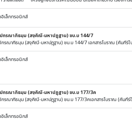
ศในฉบับนี้ มีเนื้อหาเกี่ยวกับ เรื่องการจัดเก็บภาษี ข้อสังเกตจากการประชุมนักวางแผน
กิจครั้งที่ 3 ข้อเสนอแนะทางเศรษฐกิจและการเงิน งบประมาณแผ่นดิ
ออิเล็กทรอนิกส์
ฺปกรณาภิธมฺม (สงฺคิณี-มหาปฎฺฐาน) ชบ.บ 144/7
ปกรณาภิธมฺม (สงฺคิณี-มหาปฎฺฐาน) ชบ.บ 144/7 เอกสารโบราณ (คัมภีร์ใ
ออิเล็กทรอนิกส์
ฺปกรณาภิธมฺม (สงฺคิณี-มหาปฎฺฐาน) ชบ.บ 177/3ค
ปกรณาภิธมฺม (สงฺคิณี-มหาปฎฺฐาน) ชบ.บ 177/3คเอกสารโบราณ (คัมภีร์
ออิเล็กทรอนิกส์