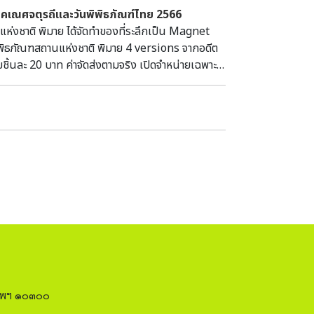
ลคเณศจตุรถีและวันพิพิธภัณฑ์ไทย 2566
ing and Mortuary Contexts at Khok Din and
ชาติ พิมาย ได้จัดทำของที่ระลึกเป็น Magnet
of Technological Similarity in Prehistoric
ธภัณฑสถานแห่งชาติ พิมาย 4 versions จากอดีต
 Ciarla Abstract: The Thai-Italian
ิ้นละ 20 บาท ค่าจัดส่งตามจริง เปิดจำหน่ายเฉพาะ
s of technical ceramics at the prehistoric
ี่เพจ Phimai National Museum:พิพิธภัณฑสถานแห่ง
E-early 1st millennium CE) near the
นมหาคณปติบูชา" ระหว่างวันที่ 16 -19 กันยายน
strict, Changwat Lopburi). A particular
พิธภัณฑสถานแห่งชาติ พิมาย)
ns ‘perforated cylinder’, ‘furnace chimney’,
and peculiar techno-typological
roduced in the metallurgical tool-kit
ssociated with crucible fragments, gangue,
vidence provides an additional piece of
ctly associated with the reduction of
d at the regional level with homologous
 (TAP) excavated at mortuary and copper
nium CE) in the Khao Wong Prachan Valley
similar artefacts found at copper smelting
ovince (Northeast China). Should we look
งเทพฯ ๑๐๓๐๐
nly documented in the KSO and KWPV sites)