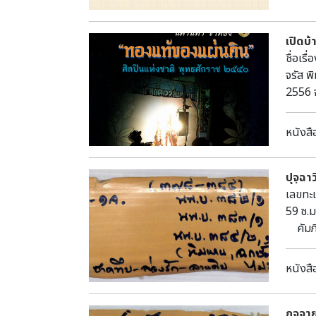
เปิดบ
ชื่อเร
จรัส 
2556 
ชาติ ส
สถานที
หนังสื
ประโยช
วัฒนธร
ปุจฺฉ
เลขทะเ
59 ซ.ม
คัมภี
ห้องศร
หนังสื
กจฺจา