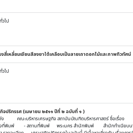
ทั่วไป
งสี่เหลี่ยมเขียนสีลงยาใต้เคลือบเป็นลายเถาดอกไม้และภาพทิวทัศน์
ทั่วไป
ิจปริทรรศ (เมษายน ๒๕๑๑ ปีที่ ๒ ฉบับที่ ๑ )
ู้แต่ง คณะบริหารเศรษฐกิจ สถาบันบัณฑิตบริหารศาสตร์ ชื่อเรื่อง เ
รั้งที่พิมพ์ - สถานที่พิมพ์ พระนคร สำนักพิมพ์ สำนักทำเนีย