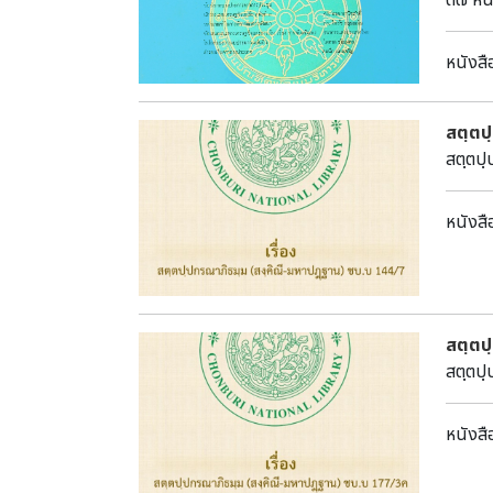
๓๗ หน้า รายละเอียด เศรษฐกิจปริทรร
เศรษฐ
หนังสื
สตฺตป
สตฺตปฺ
หนังสื
สตฺตป
สตฺตปฺ
หนังสื