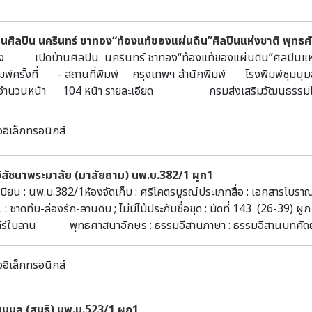
้านศิลปิน นครินทร์ ชาทอง“ท้องแท้ของแผ่นดิน”ศิลปินแห่งชาติ พุทธ
ื่อง เปิดบ้านศิลปิน นครินทร์ ชาทอง“ท้องแท้ของแผ่นดิน”ศิลปินแห่งชาติ 
พิมพ์ครั้งที่ - สถานที่พิมพ์ กรุงเทพฯ สำนักพิมพ์ โรงพิมพ์ชุม
จำนวนหน้า 104 หน้า รายละเอียด กรมส่งเสริมวัฒนธรรมได้กห
าขาศิลปะการแสดง (การแสดงพื้นบ้าน - หนังตะลุง) นับเป็นหลังที่ 15 ในโ
่อนุรักษ์และถ่ายทอดความรู้เกี่ยวกับหนังตะลุงอันเป็นมรดกทางวัฒนธรรมท้อ
ออิเล็กทรอนิกส์
น์อย่างยิ่งต่อการศึกษาศิลปะและวัฒนธรรมของศิลปินพื้นบ้าน ครู นักเร
รมอันน่าภาคภูมิใจของชาวจังหวัดสงขลาต่อไป
าวิสัชนาพระมาลัย (มาลัยถาม) นพ.บ.382/1 ผูก1
บียน : นพ.บ.382/1ห้องจัดเก็บ : ศรีโคตรบูรณ์ประเภทสื่อ : เอกสารโบราณ
. : ชาดทึบ-ล่องรัก-ลานดิบ ; ไม่มีไม้ประกับชื่อชุด : มัดที่ 143 (26-3
ร์ใบลาน พุทธศาสนาอักษร : ธรรมอีสานภาษา : ธรรมอีสานบทคัดย่อ : ม
ีโคตรบูรณ์ หอสมุดแห่งชาติเฉลิมพระเกียรติ สมเด็จพระนางเจ้าสิริกิติ์
ออิเล็กทรอนิกส์
ยนมูล (สนธิ) นพ.บ.523/1 ผูก1