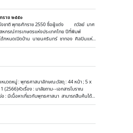
ศักราช ๒๕๕๐
พุทธศักราช 2550 ชื่อผู้แต่ง ถวัลย์ มาศ
นุมสหกรณ์การเกษตรแห่งประเทศไทย ปีที่พิมพ์
นดเปิดบ้าน นายนครินทร์ ชาทอง ศิลปินแห่ง
ครงการเปิดบ้านศิลปินแห่งชาติแห่งนี้ ได้ใช้เป็น
งถิ่นภาคใต้ตั้งแต่อดีตจนถึงปัจจุบัน ซึ่งเป็น
ียน นักศึกษา ซึ่งที่แห่งนี้จะเป็นมรดกทาง
หมวดหมู่ : พุทธศาสนาลักษณะวัสดุ : 44 หน้า ; 5 x
9) ผูก 1 (2566)หัวเรื่อง : มาลัยถาม--เอกสารโบราณ
ีเนื้อหาเกี่ยวกับพุทธศาสนา สามารถสืบค้นได้ที่
 พระบรมราชินีนาถ นครพนม