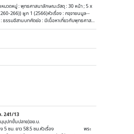
หมวดหมู่ : พุทธศาสนาลักษณะวัสดุ : 30 หน้า ; 5 x
 (260-266)) ผูก 1 (2566)หัวเรื่อง : กจฺจายนมูล--
ีสานบทคัดย่อ : มีเนื้อหาเกี่ยวกับพุทธศาสนา
ะนางเจ้าสิริกิติ์ พระบรมราชินีนาถ นครพนม
บ. 241/13
กกา (ธมฺมฺปทขั้นปลาย)อย.บ.
5 ซม. ยาว 58.5 ซม.หัวเรื่อง พระ