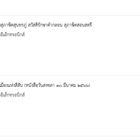
สุภาษิตสุนทรภู่ สวัสดิรักษาคำกลอน สุภาษิตสอนสตรี
ออิเล็กทรอนิกส์
มืองแห่งสีสัน (หนังสือวันสงขลา ๑๐ มีนาคม ๒๕๖๖)
ออิเล็กทรอนิกส์