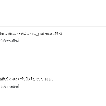
ปกรณาภิธมฺม (สงฺคิณี-มหาปฎฺฐาน) ชบ.บ 153/3
ออิเล็กทรอนิกส์
ฺถทีปนี (มงฺคลตฺถทีปนีเผด็จ) ชบ.บ 181/3
ออิเล็กทรอนิกส์