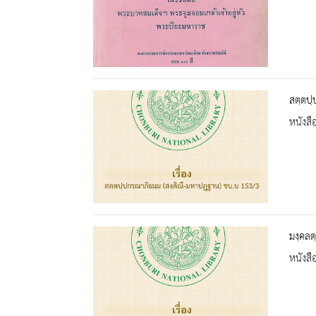
สตฺตปฺ
หนังสื
มงฺคลต
หนังสื