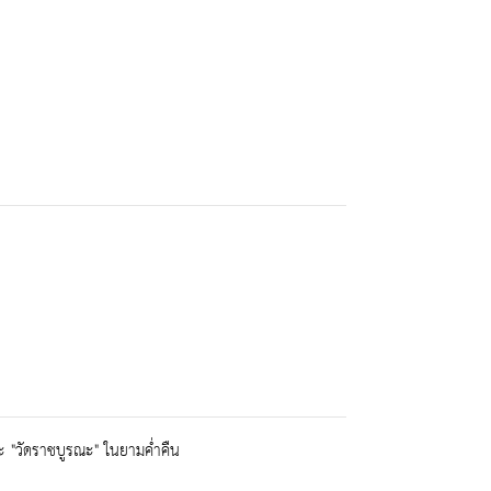
 "วัดราชบูรณะ" ในยามค่ำคืน