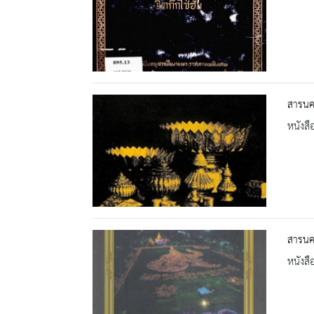
สารนคร
หนังสื
สารนคร
หนังสื