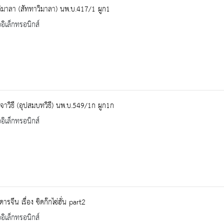
ิมาลา (สัททาวิมาลา) นพ.บ.417/1 ผูก1
ออิเล็กทรอนิกส์
จาวิธี (อุปสมบทวิธี) นพ.บ.549/1ก ผูก1ก
ออิเล็กทรอนิกส์
รจีน เรื่อง ชิดก๊กไซ่ฮั่น part2
ออิเล็กทรอนิกส์