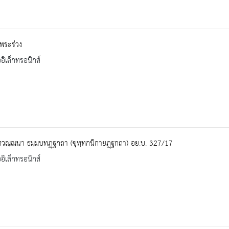
ิพระร่วง
ออิเล็กทรอนิกส์
ทวณฺณนา ธมฺมบทฏฺฐกถา (ขุทฺทกนิกายฏฺฐกถา) อย.บ. 327/17
ออิเล็กทรอนิกส์