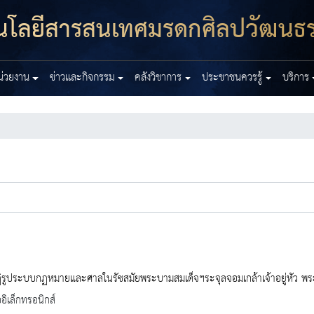
โนโลยีสารสนเทศมรดกศิลปวัฒนธ
หน่วยงาน
ข่าวและกิจกรรม
คลังวิชาการ
ประชาชนควรรู้
บริการ
ิรูประบบกฏหมายและศาลในรัชสมัยพระบามสมเด็จฯระจุลจอมเกล้าเจ้าอยู่หัว พ
ออิเล็กทรอนิกส์