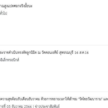
าณสูงแปดศอกจริงมั้ยนะ
ทั่วไป
ระราชดำเนินทรงตัดลูกนิมิต ณ วัดดอนเจดีย์ สุพรรณบุรี 16 ส.ค.16
ออิเล็กทรอนิกส์
วามสุขต้อนรับเดือนธันวาคม ด้วยการขยายเวลาให้เข้าชม "วัดไชยวัฒนาราม" และ
คารที่ 05 ธันวาคม 2566 | ข่าวประชาสัมพันธ์