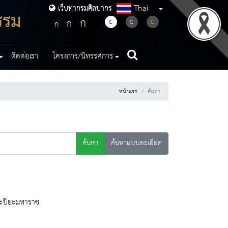
Thai
เว็บท่ากรมศิลปากร
เว็บท่ากรมศิลปากร
รรม
ก
ก
C
C
C
ก
ติดต่อเรา
โครงการ/นิทรรศการ
หน้าแรก
ค้นหา
ค้นหา
ค้นหาแบบละเอียด
ระปิยะมหาราช