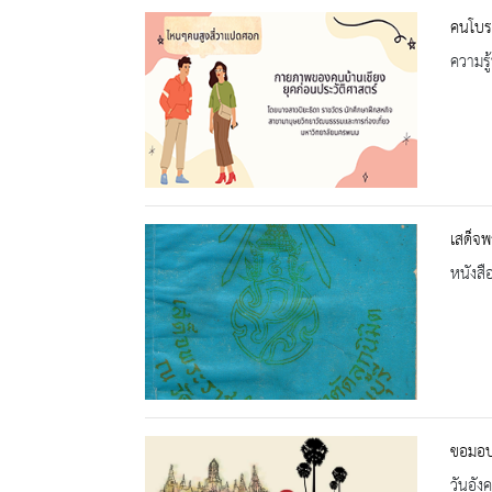
คนโบร
ความรู้
เสด็จพ
หนังสื
ขอมอบค
วันอัง