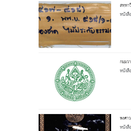
สทฺทาว
หนังสื
กมฺมวา
หนังสื
พงศาวดา
หนังสื