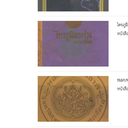
ไตรภูม
หนังสื
ธมฺมบ
หนังสื