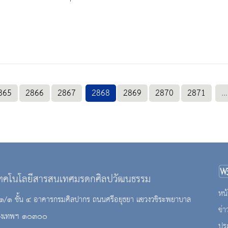
865
2866
2867
2868
2869
2870
2871
...
เทคโนโลยีสารสนเทศมรดกศิลปวัฒนธรรม
หน้
 ๘๑/๑ ชั้น ๔ อาคารกรมศิลปากร ถนนศรีอยุธยา แขวงวชิระพยาบาล
ข่
กรุงเทพฯ ๑๐๓๐๐
ปร