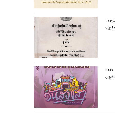
ประชุม
หนังสื
สงขลาเ
หนังสื