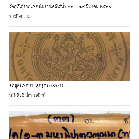
วัตถุที่ได้จากแหล่งโบราณคดีใต้น้ำ ๑๑ – ๑๔ มีนาคม ๒๕๖๐
ข่าวกิจกรรม
สุภสูตรเทศนา (สุภสูตร) (85/1)
หนังสืออิเล็กทรอนิกส์