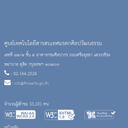
ศูนย์เทคโนโลยีสารสนเทศมรดกศิลปวัฒนธรรม
เลขที่ ๘๑/๑ ชั้น ๔ อาคารกรมศิลปากร ถนนศรีอยุธยา แขวงวชิระ
พยาบาล ดุสิต กรุงเทพฯ ๑๐๓๐๐
: 02-164-2524
:
icts@finearts.go.th
จำนวนผู้เข้าชม 33,101 คน
หน้าหลัก