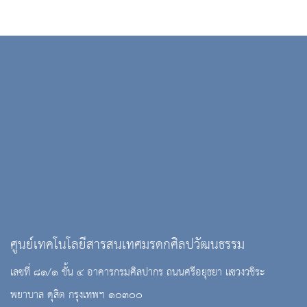
ศูนย์เทคโนโลยีสารสนเทศมรดกศิลปวัฒนธรรม
เลขที่ ๘๑/๑ ชั้น ๔ อาคารกรมศิลปากร ถนนศรีอยุธยา แขวงวชิระ
พยาบาล ดุสิต กรุงเทพฯ ๑๐๓๐๐