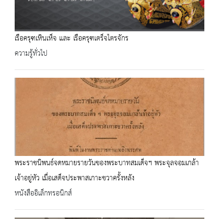
เรือครุฑเหินเห็จ และ เรือครุฑเตร็จไตรจักร
ความรู้ทั่วไป
พระราชนิพนธ์จดหมายรายวันของพระบาทสมเด็จฯ พระจุลจอมเกล้า
เจ้าอยู่หัว เมื่อเสด็จประพาสเกาะชวาครั้งหลัง
หนังสืออิเล็กทรอนิกส์