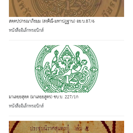
สตฺตปฺปกรณาภิธมฺม (สงฺคิณี-มหาปฎฐาน) อย.บ.87/6
หนังสืออิเล็กทรอนิกส์
มาเลยฺยสุตฺต (มาเลยฺยสูตร) ชบ.บ. 227/1ก
หนังสืออิเล็กทรอนิกส์