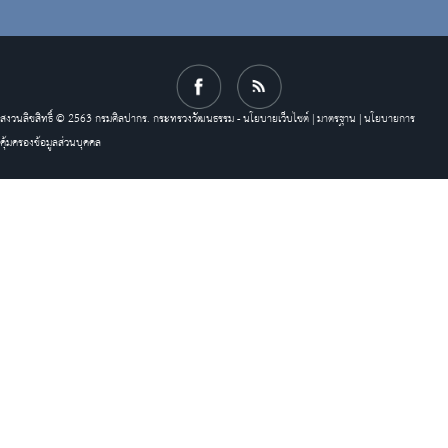
สงวนลิขสิทธิ์ © 2563 กรมศิลปากร. กระทรวงวัฒนธรรม -
นโยบายเว็บไซต์
|
มาตรฐาน
|
นโยบายการ
คุ้มครองข้อมูลส่วนบุคคล