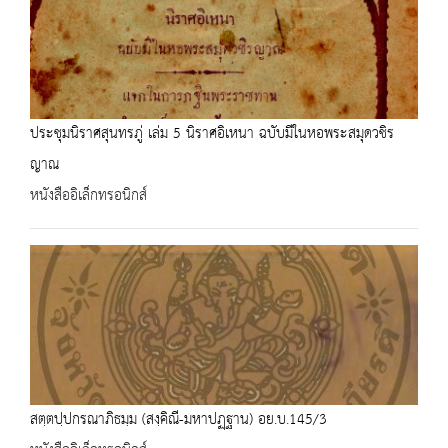
ประชุมนิราศสุนทรภู่ เล่ม 5 นิราศอิเหนา ฉบับมีในหอพระสมุดวชิร
ญาณ
หนังสืออิเล็กทรอนิกส์
สตฺตปฺปกรณาภิธมฺม (สงฺคิณี-มหาปฏฺฐาน) อย.บ.145/3