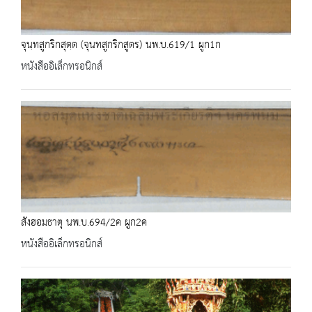
จุนฺทสูกริกสุตฺต (จุนทสูกริกสูตร) นพ.บ.619/1 ผูก1ก
หนังสืออิเล็กทรอนิกส์
สังฮอมธาตุ นพ.บ.694/2ค ผูก2ค
หนังสืออิเล็กทรอนิกส์