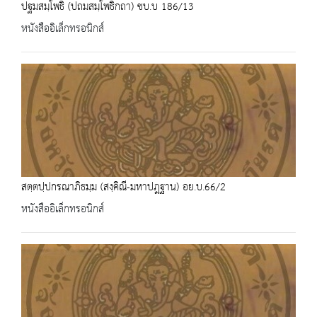
ปฐมสมฺโพธิ (ปถมสมฺโพธิกถา) ชบ.บ 186/13
หนังสืออิเล็กทรอนิกส์
สตฺตปฺปกรณาภิธมฺม (สงฺคิณี-มหาปฎฐาน) อย.บ.66/2
หนังสืออิเล็กทรอนิกส์