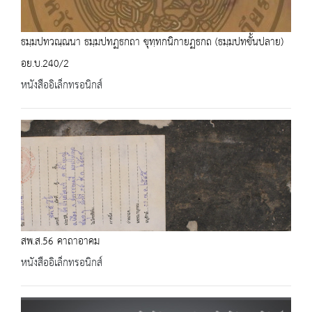
ธมฺมปทวณฺณนา ธมฺมปทฏธกถา ขุทฺทกนิกายฏธกถ (ธมฺมปทขั้นปลาย)
อย.บ.240/2
หนังสืออิเล็กทรอนิกส์
สพ.ส.56 คาถาอาคม
หนังสืออิเล็กทรอนิกส์