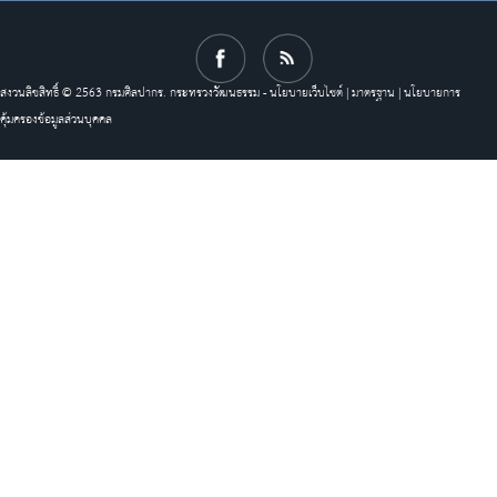
สงวนลิขสิทธิ์ © 2563 กรมศิลปากร. กระทรวงวัฒนธรรม -
นโยบายเว็บไซต์
|
มาตรฐาน
|
นโยบายการ
คุ้มครองข้อมูลส่วนบุคคล