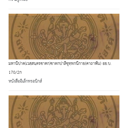
มหานิปาต(เวสฺสนฺตรชาดก)ชาตกปาลิขุทฺทกนิกาย(คาถาพัน) อย.บ.
170/2ก
หนังสืออิเล็กทรอนิกส์