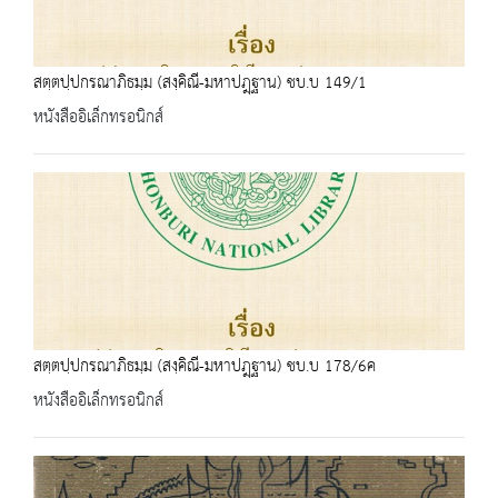
สตฺตปฺปกรณาภิธมฺม (สงฺคิณี-มหาปฎฺฐาน) ชบ.บ 149/1
หนังสืออิเล็กทรอนิกส์
สตฺตปฺปกรณาภิธมฺม (สงฺคิณี-มหาปฎฺฐาน) ชบ.บ 178/6ค
หนังสืออิเล็กทรอนิกส์