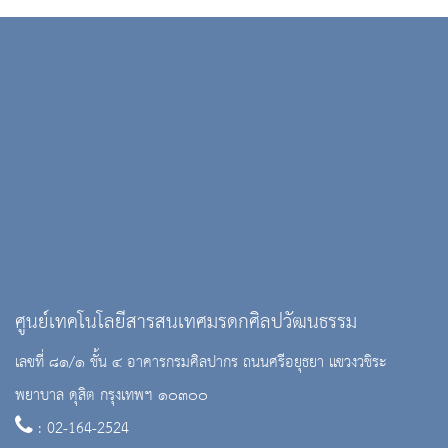
ศูนย์เทคโนโลยีสารสนเทศมรดกศิลปวัฒนธรรม
เลขที่ ๘๑/๑ ชั้น ๔ อาคารกรมศิลปากร ถนนศรีอยุธยา แขวงวชิระ
พยาบาล ดุสิต กรุงเทพฯ ๑๐๓๐๐
: 02-164-2524