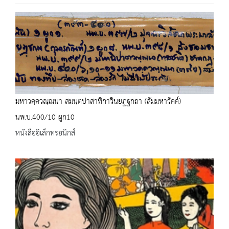
มหาวคฺควณฺณนา สมนฺตปาสาทิกาวินยฏฐกถา (สัมมหาวัคค์)
นพ.บ.400/10 ผูก10
หนังสืออิเล็กทรอนิกส์