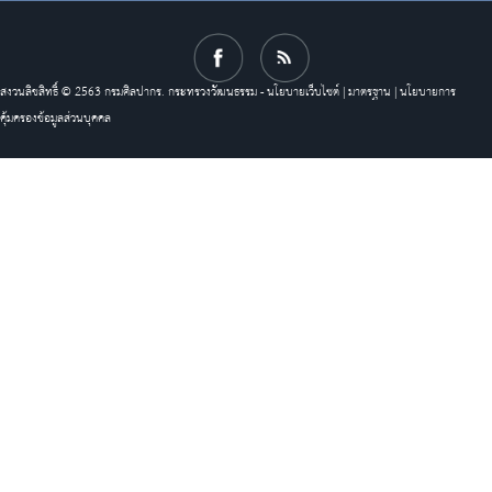
สงวนลิขสิทธิ์ © 2563 กรมศิลปากร. กระทรวงวัฒนธรรม -
นโยบายเว็บไซต์
|
มาตรฐาน
|
นโยบายการ
คุ้มครองข้อมูลส่วนบุคคล