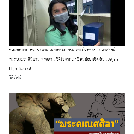
หอจดหมายเหตุแห่งชาติเฉลิมพระเกียรติ สมเด็จพระนางเจ้าสิริกิติ์
พระบรมราชินีนาถ สงขลา : วีดีโอจากโรงเรียนมัธยมจิตจัณ : Jitjan
High School
วีดิทัศน์