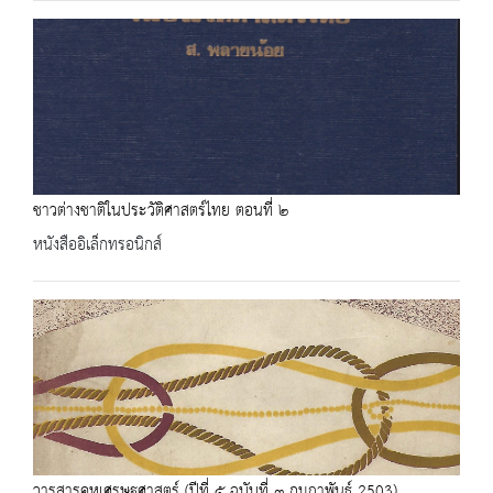
ชาวต่างชาติในประวัติศาสตร์ไทย ตอนที่่ ๒
หนังสืออิเล็กทรอนิกส์
วารสารคหเศรษฐศาสตร์ (ปีที่ ๕ ฉบับที่ ๓ กุมภาพันธ์ 2503)