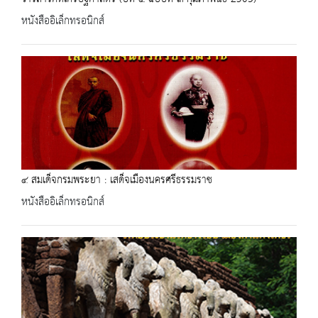
หนังสืออิเล็กทรอนิกส์
๔ สมเด็จกรมพระยา : เสด็จเมืองนครศรีธรรมราช
หนังสืออิเล็กทรอนิกส์