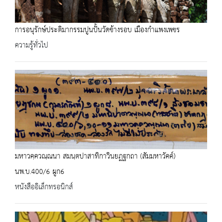
การอนุรักษ์ประติมากรรมปูนปั้นวัดช้างรอบ เมืองกำแพงเพชร
ความรู้ทั่วไป
มหาวคฺควณฺณนา สมนฺตปาสาทิกาวินยฏฐกถา (สัมมหาวัคค์)
นพ.บ.400/6 ผูก6
หนังสืออิเล็กทรอนิกส์