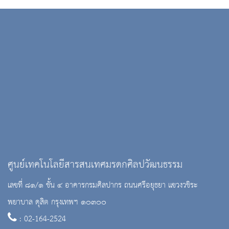
ศูนย์เทคโนโลยีสารสนเทศมรดกศิลปวัฒนธรรม
เลขที่ ๘๑/๑ ชั้น ๔ อาคารกรมศิลปากร ถนนศรีอยุธยา แขวงวชิระ
พยาบาล ดุสิต กรุงเทพฯ ๑๐๓๐๐
: 02-164-2524