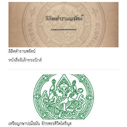
ลิลิตตำรานพรัตน์
หนังสืออิเล็กทรอนิกส์
เหรียญกษาปณ์โรมัน จักรพรรดิวิคโตรินุส