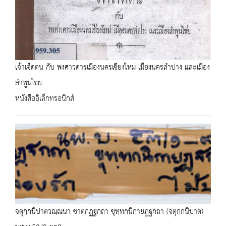
เจ้าเจ็ดตน กับ พงศาวดารเมืองนครเชียงใหม่ เมืองนครลำปาง และเมือง
ลำพูนไชย
หนังสืออิเล็กทรอนิกส์
จตุกฺกนิปาตวณฺณนา ชาตกฏฐกถา ขุทฺทกนิกายฏฐกถา (จตุกฺกนิบาต)