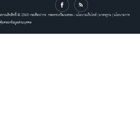
สงวนลิขสิทธิ์ © 2563 กรมศิลปากร. กระทรวงวัฒนธรรม -
นโยบายเว็บไซต์
|
มาตรฐาน
|
นโยบายการ
คุ้มครองข้อมูลส่วนบุคคล