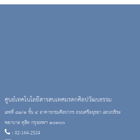
ศูนย์เทคโนโลยีสารสนเทศมรดกศิลปวัฒนธรรม
เลขที่ ๘๑/๑ ชั้น ๔ อาคารกรมศิลปากร ถนนศรีอยุธยา แขวงวชิระ
พยาบาล ดุสิต กรุงเทพฯ ๑๐๓๐๐
: 02-164-2524