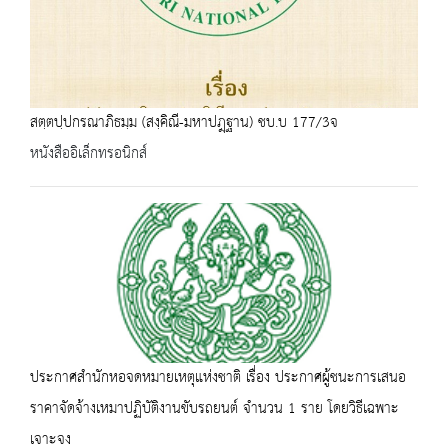
สตฺตปฺปกรณาภิธมฺม (สงฺคิณี-มหาปฎฺฐาน) ชบ.บ 177/3จ
หนังสืออิเล็กทรอนิกส์
ประกาศสำนักหอจดหมายเหตุแห่งชาติ เรื่อง ประกาศผู้ชนะการเสนอ
ราคาจัดจ้างเหมาปฏิบัติงานขับรถยนต์ จำนวน 1 ราย โดยวิธีเฉพาะ
เจาะจง