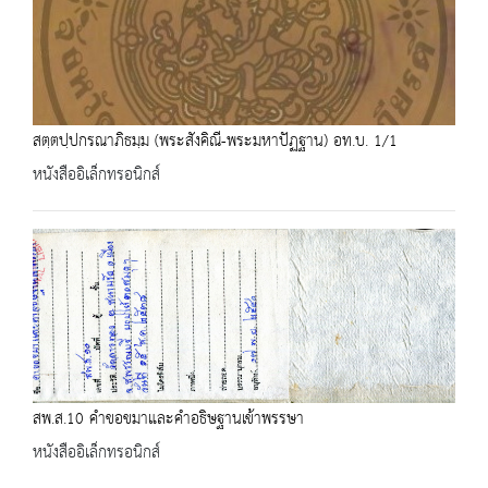
สตฺตปฺปกรณาภิธมฺม (พระสังคิณี-พระมหาปัฏฐาน) อท.บ. 1/1
หนังสืออิเล็กทรอนิกส์
สพ.ส.10 คำขอขมาและคำอธิษฐานเข้าพรรษา
หนังสืออิเล็กทรอนิกส์