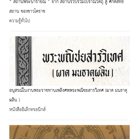
“ สถานพระนารายณ์ ” จาก สถานรวบรวมโบราณวัตถุ สู่ ศักดิ์สิทธิ์
สถาน ของชาวโคราช
ความรู้ทั่วไป
อนุสรณ์ในงานพระราชทานเพลิงศพพระพณิชยสารวิเทศ (ผาด มนธาตุ
ผลิน )
หนังสืออิเล็กทรอนิกส์