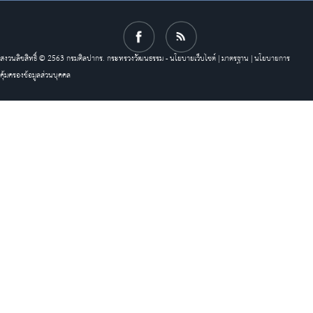
สงวนลิขสิทธิ์ © 2563 กรมศิลปากร. กระทรวงวัฒนธรรม -
นโยบายเว็บไซต์
|
มาตรฐาน
|
นโยบายการ
คุ้มครองข้อมูลส่วนบุคคล