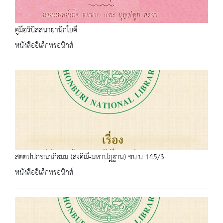
คู่มือวิปัสสนายานิกโยคี
หนังสืออิเล็กทรอนิกส์
สตฺตปฺปกรณาภิธมฺม (สงฺคิณี-มหาปฎฺฐาน) ชบ.บ 145/3
หนังสืออิเล็กทรอนิกส์