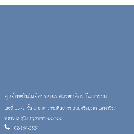
ศูนย์เทคโนโลยีสารสนเทศมรดกศิลปวัฒนธรรม
เลขที่ ๘๑/๑ ชั้น ๔ อาคารกรมศิลปากร ถนนศรีอยุธยา แขวงวชิระ
พยาบาล ดุสิต กรุงเทพฯ ๑๐๓๐๐
: 02-164-2524