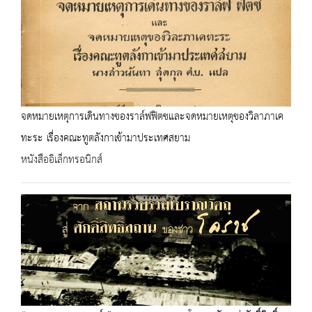
จดหมายเหตุการเดินทางของราล์ฟฟิตชและจดหมายเหตุของวิลาภาเค
ทะระ เรื่องคณะทูตลังกาเข้ามาประเทศสยาม
หนังสืออิเล็กทรอนิกส์