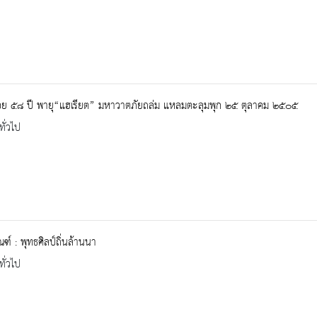
อย ๕๘ ปี พายุ“แฮเรียต” มหาวาตภัยถล่ม แหลมตะลุมพุก ๒๕ ตุลาคม ๒๕๐๕
ทั่วไป
ณฑ์ : พุทธศิลป์ถิ่นล้านนา
ทั่วไป