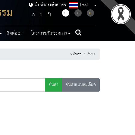
Thai
เว็บท่ากรมศิลปากร
เว็บท่ากรมศิลปากร
รรม
ก
ก
C
C
C
ก
ติดต่อเรา
โครงการ/นิทรรศการ
หน้าแรก
ค้นหา
ค้นหา
ค้นหาแบบละเอียด