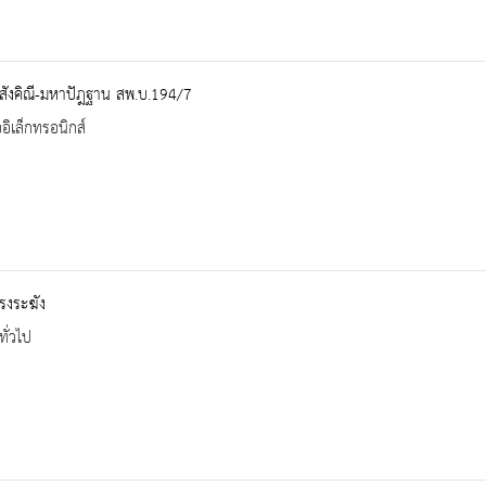
สังคิณี-มหาปัฎฐาน สพ.บ.194/7
ออิเล็กทรอนิกส์
ทรงระฆัง
ทั่วไป