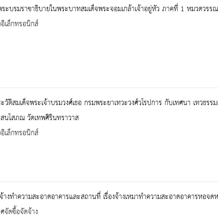
มพระบรมราชาธิบายในพระบาทสมเด็จพระจอมเกล้าเจ้าอยู่หัว ภาคที่ 1 หมวดวรรณ
ออิเล็กทรอนิกส์
ะวัติสมเด็จพระเจ้าบรมวงศ์เธอ กรมพระยาเทวะวงศ์วโรปการ กับเทศนา เทวธร
สนโสภณ วัดเทพศิรินทราวาส
ออิเล็กทรอนิกส์
จ้างทำความสะอาดอาคารและสถานที่ เรื่องจ้างเหมาทำความสะอาดอาคารหอจดหมาย
จัดซื้อจัดจ้าง