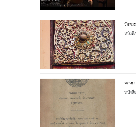
วัดพร
หนังสื
จดหมา
หนังสื