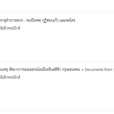
ะธาตุลำปางหลวง : ระเบียงคด กุฏิพระแก้ว และหอไตร
ออิเล็กทรอนิกส์
ยเหตุ คัดมาจากรอเยอลกอโลเนี่ยลอินสติติว กรุงลอนดอน = Documents from t
ออิเล็กทรอนิกส์