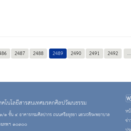
486
2487
2488
2489
2490
2491
2492
...
เทคโนโลยีสารสนเทศมรดกศิลปวัฒนธรรม
หน้
 ๘๑/๑ ชั้น ๔ อาคารกรมศิลปากร ถนนศรีอยุธยา แขวงวชิระพยาบาล
ข่
กรุงเทพฯ ๑๐๓๐๐
ปร