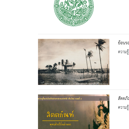
ย้อนร
ความรู้
สัตตภั
ความรู้