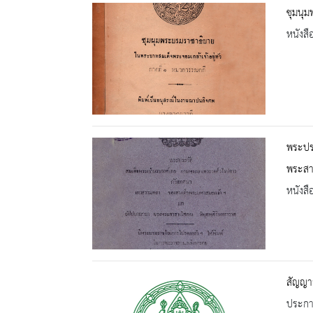
ชุมนุ
หนังสื
พระปร
พระสา
หนังสื
สัญญา
ประกาศ