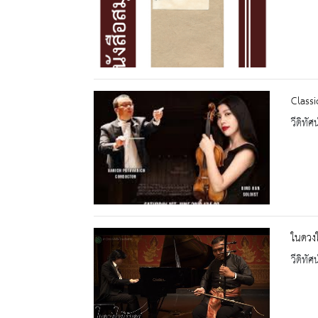
Classi
วีดิทัศน
ในดวงใ
วีดิทัศน