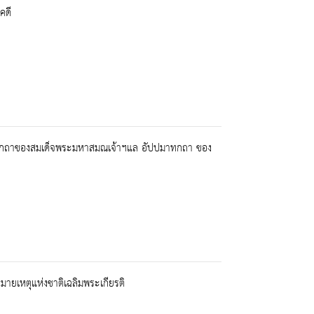
คดี
รมกถาของสมเด็จพระมหาสมณเจ้าฯแล อัปปมาทกถา ของ
เหตุแห่งชาติเฉลิมพระเกียรติ