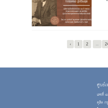
‹
1
2
...
2
ศูนย์
เลขที่
ดุสิต 