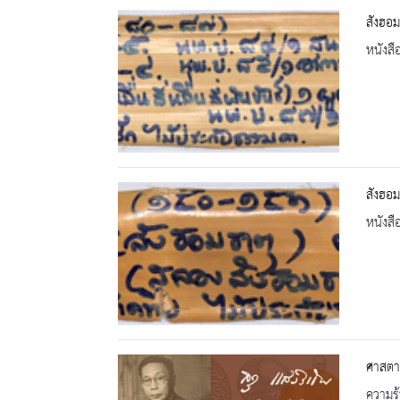
สังฮอม
หนังสื
สังฮอม
หนังสื
ศาสตาจ
ความรู้