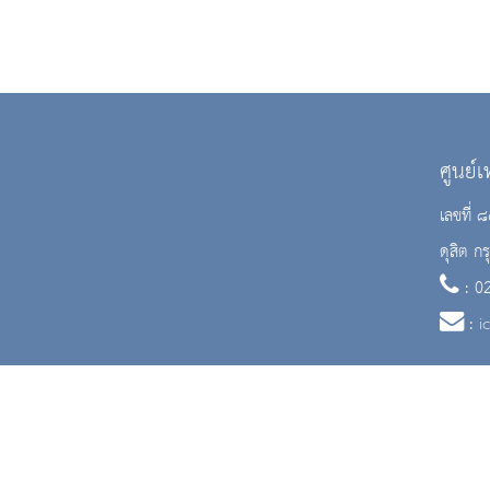
ศูนย์
เลขที่
ดุสิต 
: 0
:
i
สงวนลิขสิทธิ์ © 2563 กรมศิลปากร. กระทรวงวัฒนธรรม -
นโยบายเว็บไซต์
|
มาตรฐ