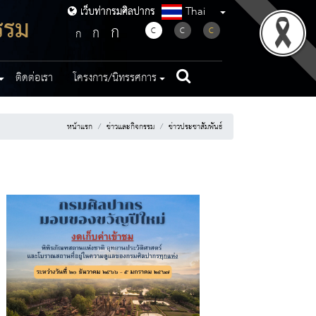
Thai
เว็บท่ากรมศิลปากร
เว็บท่ากรมศิลปากร
รรม
ก
ก
C
C
C
ก
ติดต่อเรา
โครงการ/นิทรรศการ
หน้าแรก
ข่าวและกิจกรรม
ข่าวประชาสัมพันธ์