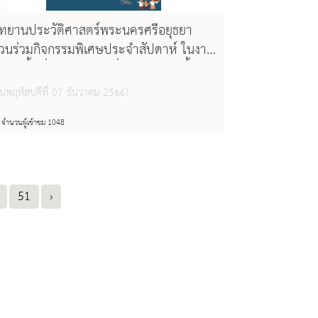
ุทยานประวัติศาสตร์พระนครศรีอยุธยา
วนร่วมกิจกรรมพิเศษประจำสัปดาห์ ในงาน
ราตรีนี้...ที่วัดไชยฯ" วันที่ 8 - 11 ธ.ค.นี้
วันพฤหัสบดีที่ 07 ธันวาคม 2566)
จำนวนผู้เข้าชม 1048
51
›