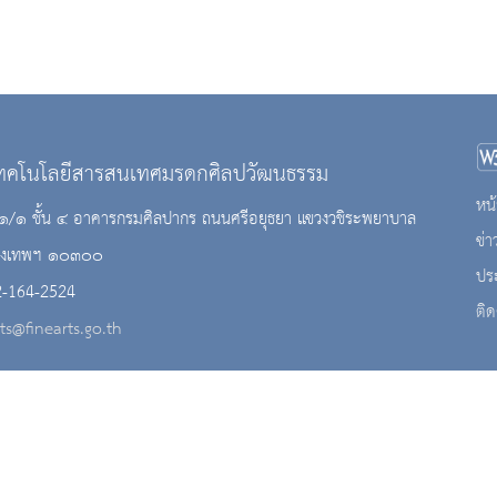
เทคโนโลยีสารสนเทศมรดกศิลปวัฒนธรรม
หน้
 ๘๑/๑ ชั้น ๔ อาคารกรมศิลปากร ถนนศรีอยุธยา แขวงวชิระพยาบาล
ข่
กรุงเทพฯ ๑๐๓๐๐
ปร
2-164-2524
ติด
cts@finearts.go.th
าน
|
นโยบายการคุ้มครองข้อมูลส่วนบุคคล