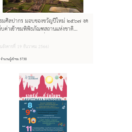
รมศิลปากร มอบของขวัญปีใหม่ ๒๕๖๗ งด
ก็บค่าเข้าชมพิพิธภัณฑสถานแห่งชาติ
ุทยานประวัติศาสตร์ทั่วประเทศ
ันอังคารที่ 19 ธันวาคม 2566)
จำนวนผู้เข้าชม 3738