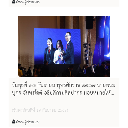
จำนวนผู้เข้าชม 905
วันพุธที่ ๑๘ กันยายน พุทธศักราช ๒๕๖๗ นายพนม
บุตร จันทรโชติ อธิบดีกรมศิลปากร มอบหมายให้
นางสาวขนิษฐา โชติกวณิชย์ รองอธิบดีกรมศิลปากร
เป็นผู้แทนกรมศิลปากร เข้ารับรางวัลเลิศรัฐ ประจำ
(วันพฤหัสบดีที่ 19 กันยายน 2567)
ปี ๒๕๖๗ “รางวัลบริการภาครัฐ ระดับดี” ประเภท
นวัตกรรมบริการ ผลงาน Application AR Smart
จำนวนผู้เข้าชม 227