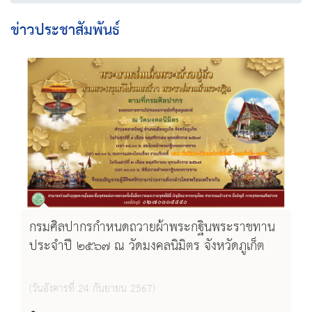
ข่าวประชาสัมพันธ์
กรมศิลปากรกำหนดถวายผ้าพระกฐินพระราชทาน
ประจำปี ๒๕๖๗ ณ วัดมงคลนิมิตร จังหวัดภูเก็ต
(วันอังคารที่ 24 กันยายน 2567)