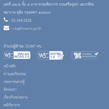
เลขที่ ๘๑/๑ ชั้น ๔ อาคารกรมศิลปากร ถนนศรีอยุธยา แขวงวชิระ
พยาบาล ดุสิต กรุงเทพฯ ๑๐๓๐๐
: 02-164-2524
:
icts@finearts.go.th
จำนวนผู้เข้าชม 33,047 คน
หน้าหลัก
ข่าวและกิจกรรม
ประชาชนควรรู้
ติดต่อเรา
เกี่ยวกับหน่วยงาน
คลังวิชาการ