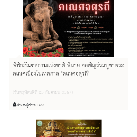
พิพิธภัณฑสถานแห่งชาติ พิมาย ขอเชิญร่วมบูชาพระ
คเณศเนื่องในเทศกาล "คเณศจตุรถี"
(วันพฤหัสบดีที่ 05 กันยายน 2567)
จำนวนผู้เข้าชม 1466