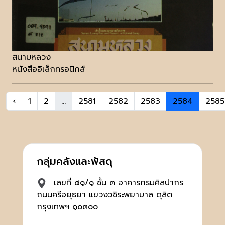
สนามหลวง
หนังสืออิเล็กทรอนิกส์
‹
1
2
...
2581
2582
2583
2584
2585
กลุ่มคลังและพัสดุ
เลขที่ ๘๑/๑ ชั้น ๓ อาคารกรมศิลปากร
ถนนศรีอยุธยา แขวงวชิระพยาบาล ดุสิต
กรุงเทพฯ ๑๐๓๐๐