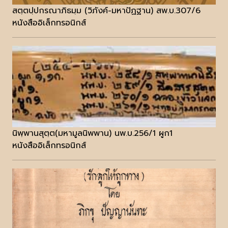
สตฺตปฺปกรณาภิธมฺม (วิภังค์-มหาปัฏฐาน) สพ.บ.307/6
หนังสืออิเล็กทรอนิกส์
นิพฺพานสุตฺต(มหามูลนิพพาน) นพ.บ.256/1 ผูก1
หนังสืออิเล็กทรอนิกส์