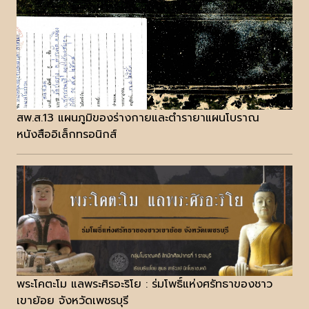
สพ.ส.13 แผนภูมิของร่างกายและตำรายาแผนโบราณ
หนังสืออิเล็กทรอนิกส์
พระโคตะโม แลพระศิรอะริโย : ร่มโพธิ์แห่งศรัทธาของชาว
เขาย้อย จังหวัดเพชรบุรี