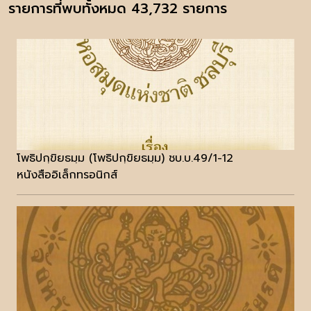
รายการที่พบทั้งหมด 43,732 รายการ
โพธิปกฺขิยธมฺม (โพธิปกฺขิยธมฺม) ชบ.บ.49/1-12
หนังสืออิเล็กทรอนิกส์