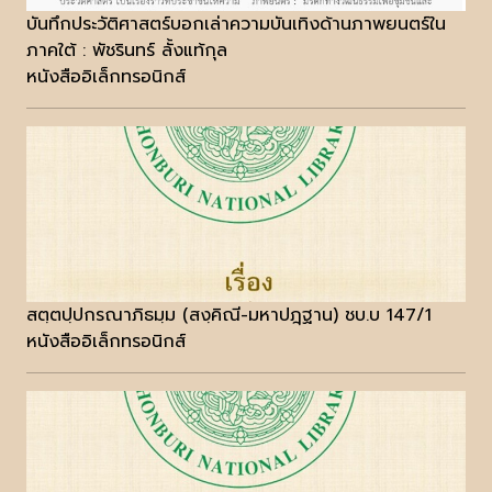
บันทึกประวัติศาสตร์บอกเล่าความบันเทิงด้านภาพยนตร์ใน
ภาคใต้ : พัชรินทร์ ลั้งแท้กุล
หนังสืออิเล็กทรอนิกส์
สตฺตปฺปกรณาภิธมฺม (สงฺคิณี-มหาปฎฺฐาน) ชบ.บ 147/1
หนังสืออิเล็กทรอนิกส์