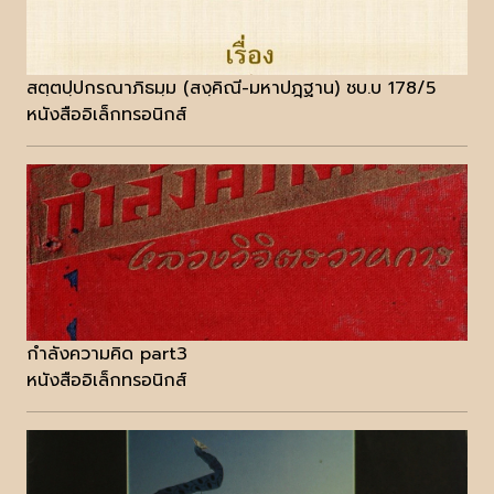
สตฺตปฺปกรณาภิธมฺม (สงฺคิณี-มหาปฎฺฐาน) ชบ.บ 178/5
หนังสืออิเล็กทรอนิกส์
กำลังความคิด part3
หนังสืออิเล็กทรอนิกส์