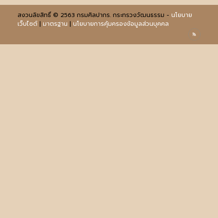
สงวนลิขสิทธิ์ © 2563 กรมศิลปากร. กระทรวงวัฒนธรรม -
นโยบาย
เว็บไซต์
|
มาตรฐาน
|
นโยบายการคุ้มครองข้อมูลส่วนบุคคล