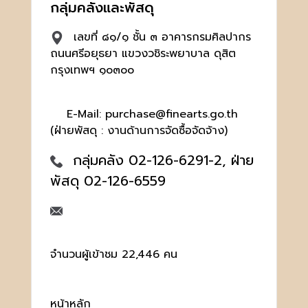
กลุ่มคลังและพัสดุ
เลขที่ ๘๑/๑ ชั้น ๓ อาคารกรมศิลปากร
ถนนศรีอยุธยา แขวงวชิระพยาบาล ดุสิต
กรุงเทพฯ ๑๐๓๐๐
E-Mail: purchase@finearts.go.th
(ฝ่ายพัสดุ : งานด้านการจัดซื้อจัดจ้าง)
กลุ่มคลัง 02-126-6291-2, ฝ่าย
พัสดุ 02-126-6559
จำนวนผู้เข้าชม 22,446 คน
หน้าหลัก