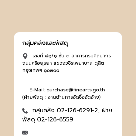
กลุ่มคลังและพัสดุ
เลขที่ ๘๑/๑ ชั้น ๓ อาคารกรมศิลปากร
ถนนศรีอยุธยา แขวงวชิระพยาบาล ดุสิต
กรุงเทพฯ ๑๐๓๐๐
E-Mail: purchase@finearts.go.th
(ฝ่ายพัสดุ : งานด้านการจัดซื้อจัดจ้าง)
กลุ่มคลัง 02-126-6291-2, ฝ่าย
พัสดุ 02-126-6559