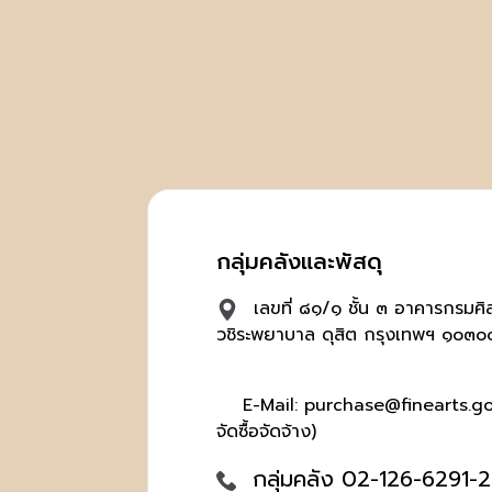
กลุ่มคลังและพัสดุ
เลขที่ ๘๑/๑ ชั้น ๓ อาคารกรมศ
วชิระพยาบาล ดุสิต กรุงเทพฯ ๑๐๓๐
E-Mail: purchase@finearts.go.t
จัดซื้อจัดจ้าง)
กลุ่มคลัง 02-126-6291-2,