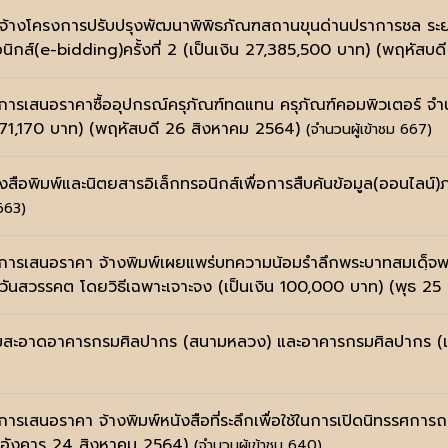
้างโครงการปรับปรุงพัฒนาพิพิธภัณฑสถานขุนด่านปราการชล ระยะที
ิกส์(e-bidding)ครั้งที่ 2 (เป็นเงิน 27,385,500 บาท)
(พฤหัสบด
ะการเสนอราคาซื้ออุปกรณ์ครุภัณฑ์ทดแทน ครุภัณฑ์คอมพิวเตอร์ จ
,671,170 บาท)
(พฤหัสบดี 26 สิงหาคม 2564)
(จำนวนผู้เข้าชม 667)
ังสือพิมพ์และนิตยสารอิเล็กทรอนิกส์เพื่อการสืบค้นข้อมูล(ออนไลน
 663)
นะการเสนอราคา จ้างพิมพ์เผยแพร่บทความน้อมรำลึกพระบาทสมเดฺ็
วันสวรรคต โดยวิธีเฉพาะเจาะจง (เป็นเงิน 100,000 บาท)
(พุธ 25
ความสะอาดอาคารกรมศิลปากร (สนามหลวง) และอาคารกรมศิลปากร (เ
ารเสนอราคา จ้างพิมพ์หนังสือที่ระลึกเพื่อใช้ในการเปิดนิทรรศการ
(อังคาร 24 สิงหาคม 2564)
(จำนวนผู้เข้าชม 640)