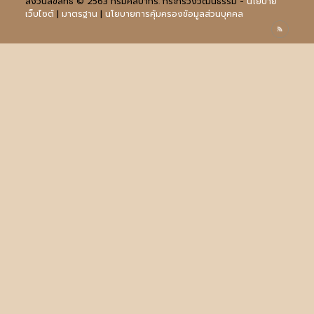
สงวนลิขสิทธิ์ © 2563 กรมศิลปากร. กระทรวงวัฒนธรรม -
นโยบาย
เว็บไซต์
|
มาตรฐาน
|
นโยบายการคุ้มครองข้อมูลส่วนบุคคล