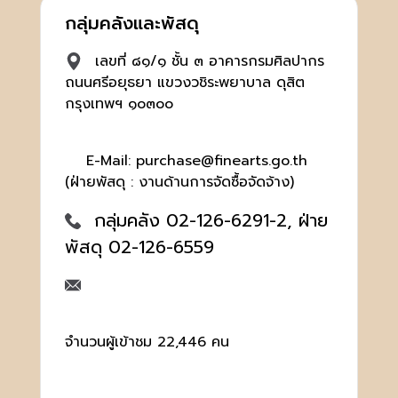
กลุ่มคลังและพัสดุ
เลขที่ ๘๑/๑ ชั้น ๓ อาคารกรมศิลปากร
ถนนศรีอยุธยา แขวงวชิระพยาบาล ดุสิต
กรุงเทพฯ ๑๐๓๐๐
E-Mail: purchase@finearts.go.th
(ฝ่ายพัสดุ : งานด้านการจัดซื้อจัดจ้าง)
กลุ่มคลัง 02-126-6291-2, ฝ่าย
พัสดุ 02-126-6559
จำนวนผู้เข้าชม 22,446 คน