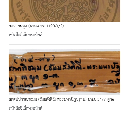
กจฺจายนมูล (นาม-การก) (90/ง/2)
หนังสืออิเล็กทรอนิกส์
สตฺตปปกฺรณาธมฺม (ธัมมสังคิณี-พระมหาปัฏบฐาน) นพ.บ.34/7 ผูก6
หนังสืออิเล็กทรอนิกส์