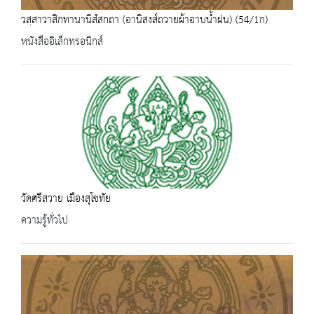
วสฺสาวาสิกทานานิสํสกถา (อานิสงส์ถวายผ้าอาบน้ำฝน) (54/1ก)
หนังสืออิเล็กทรอนิกส์
วัดศรีสวาย เมืองสุโขทัย
ความรู้ทั่วไป