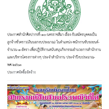
ประกาศสำนักศิลปากรที่-๑๐-นครราชสีมา-เรื่อง-รับสมัครบุคคลเป็น
ลูกจ้างชั่วคราว(เงินนอกงบประมาณ) ในตำแหน่ง-พนักงานขับรถยนต์-
จำนวน-๑-อัตรา-เพื่อปฏิบัติงานสนับสนุนกิจกรรมอำนวยการสำนักงาน
และบริหารโครงการต่างๆ ประจำสำนักงาน ประจำปีงบประมาณ-
พศ-๒๕๖๓
ประกาศจัดซื้อจัดจ้าง