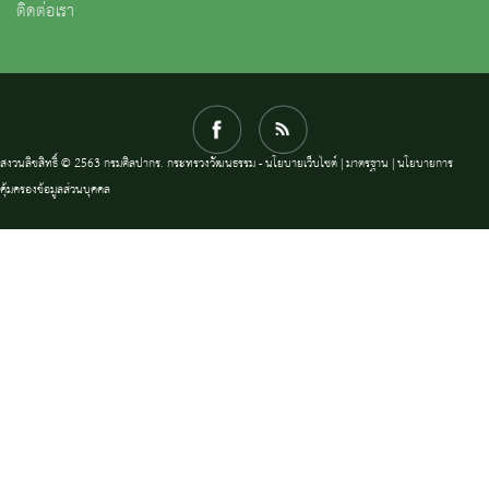
ติดต่อเรา
สงวนลิขสิทธิ์ © 2563 กรมศิลปากร. กระทรวงวัฒนธรรม -
นโยบายเว็บไซต์
|
มาตรฐาน
|
นโยบายการ
คุ้มครองข้อมูลส่วนบุคคล