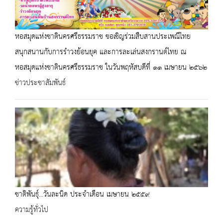
หอสมุดแห่งชาตินครศรีธรรมราช ขอเชิญร่วมสืบสานประเพณีไทย
สนุกสนานกับการรำวงย้อนยุค และการละเล่นสงกรานต์ไทย ณ
หอสมุดแห่งชาตินครศรีธรรมราช ในวันพฤหัสบดีที่ ๑๑ เมษายน ๒๕๖๒
ข่าวประชาสัมพันธ์
ชาติพันธุ์...วันละนิด ประจำเดือน เมษายน ๒๕๕๙
ความรู้ทั่วไป