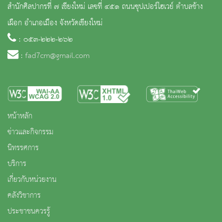
สำนักศิลปากรที่ ๗ เชียงใหม่ เลขที่ ๔๕๑ ถนนซุปเปอร์ไฮเวย์ ตำบลช้าง
เผือก อำเภอเมือง จังหวัดเชียงใหม่
: ๐๕๓-๒๒๒-๒๖๒
:
fad7cm@gmail.com
หน้าหลัก
ข่าวและกิจกรรม
นิทรรศการ
บริการ
เกี่ยวกับหน่วยงาน
คลังวิชาการ
ประชาชนควรรู้