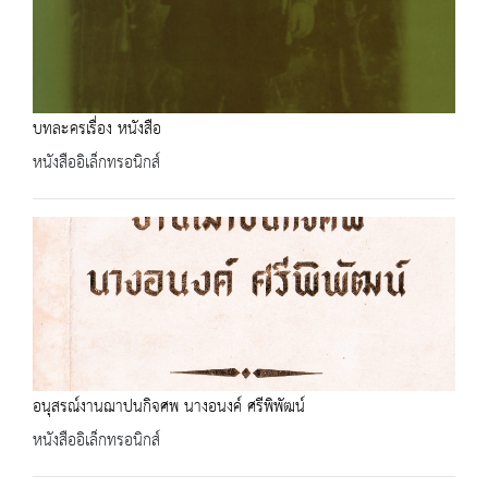
บทละครเรื่อง หนังสือ
หนังสืออิเล็กทรอนิกส์
อนุสรณ์งานฌาปนกิจศพ นางอนงค์ ศรีพิพัฒน์
หนังสืออิเล็กทรอนิกส์