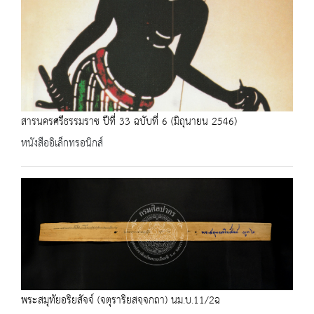
สารนครศรีธรรมราช ปีที่ 33 ฉบับที่ 6 (มิถุนายน 2546)
หนังสืออิเล็กทรอนิกส์
พระสมุทัยอริยสัจจ์ (จตุราริยสจฺจกถา) นม.บ.11/2ฉ