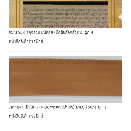
ชม.บ.558 สจฺจสงฺเขปนิสฺสย (นิสสัยสัจจสังเขป) ผูก 4
หนังสืออิเล็กทรอนิกส์
เวสฺสนฺตรานิสสกถา (ฉลองพระเวสสันดร) นพ.บ.760/1 ผูก 1
หนังสืออิเล็กทรอนิกส์