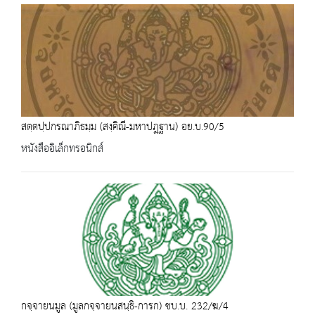
สตฺตปฺปกรณาภิธมฺม (สงฺคิณี-มหาปฎฐาน) อย.บ.90/5
หนังสืออิเล็กทรอนิกส์
กจฺจายนมูล (มูลกจฺจายนสนฺธิ-การก) ชบ.บ. 232/ฆ/4