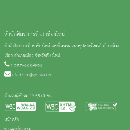
สำนักศิลปากรที่ ๗ เชียงใหม่
สำนักศิลปากรที่ ๗ เชียงใหม่ เลขที่ ๔๕๑ ถนนซุปเปอร์ไฮเวย์ ตำบลช้าง
เผือก อำเภอเมือง จังหวัดเชียงใหม่
: ๐๕๓-๒๒๒-๒๖๒
:
fad7cm@gmail.com
จำนวนผู้เข้าชม 139,970 คน
หน้าหลัก
ข่าวและกิจกรรม