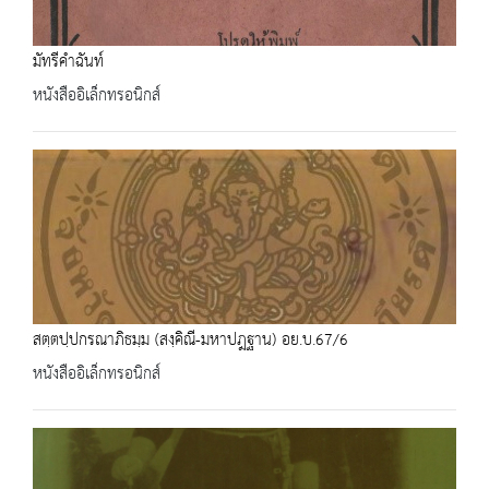
มัทรีคำฉันท์
หนังสืออิเล็กทรอนิกส์
สตฺตปฺปกรณาภิธมฺม (สงฺคิณี-มหาปฎฐาน) อย.บ.67/6
หนังสืออิเล็กทรอนิกส์