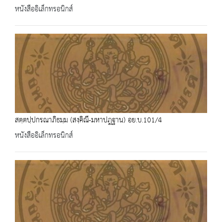
หนังสืออิเล็กทรอนิกส์
สตฺตปฺปกรณาภิธมฺม (สงฺคิณี-มหาปฎฐาน) อย.บ.101/4
หนังสืออิเล็กทรอนิกส์