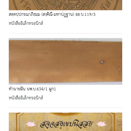
สตฺตปฺปกรณาภิธมฺม (สงฺคิณี-มหาปฎฐาน) อย.บ.119/3
หนังสืออิเล็กทรอนิกส์
ทำนายฝัน นพ.บ.634/1 ผูก1
หนังสืออิเล็กทรอนิกส์