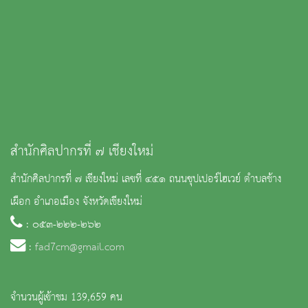
สำนักศิลปากรที่ ๗ เชียงใหม่
สำนักศิลปากรที่ ๗ เชียงใหม่ เลขที่ ๔๕๑ ถนนซุปเปอร์ไฮเวย์ ตำบลช้าง
เผือก อำเภอเมือง จังหวัดเชียงใหม่
: ๐๕๓-๒๒๒-๒๖๒
:
fad7cm@gmail.com
จำนวนผู้เข้าชม 139,659 คน