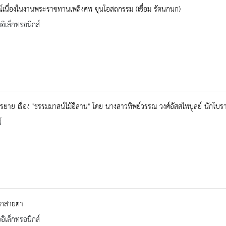
์เนื่องในงานพระราชทานเพลิงศพ ขุนโอสถกรรม (เชื่อม รัตนกนก)
ออิเล็กทรอนิกส์
ยาย เรื่อง "ธรรมมาสน์ไม้อีสาน" โดย นางสาวทิพย์วรรณ วงศ์อัสสไพบูลย์ นักโ
์
อกสายตา
ออิเล็กทรอนิกส์