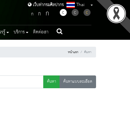
Thai
เว็บท่ากรมศิลปากร
เว็บท่ากรมศิลปากร
ก
ก
C
C
C
ก
รู้
บริการ
ติดต่อเรา
หน้าแรก
ค้นหา
ค้นหา
ค้นหาแบบละเอียด