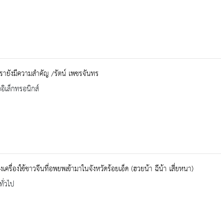
ายังมีความสำคัญ /รัตน์ เพชรจันทร
ออิเล็กทรอนิกส์
งเครื่องใช้ชาวจีนที่อพยพเข้ามาในจังหวัดร้อยเอ็ด (ฮวยน้า ฉีน้า เสี่ยหนา)
ทั่วไป