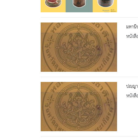
มหานิ
หนังสื
ปญฺญา
หนังสื