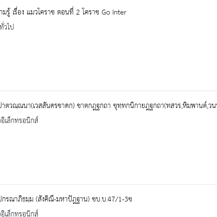
ามรู้ เรื่อง แมวโคราช ตอนที่ 2 โคราช Go Inter
ทั่วไป
ปาตวณฺณนา(เวสสันดรชาดก) ชาตกฎฐกถา ขุทฺทกนิกายฎฐกถา(ทสวร,หิมพานต์,วนป
ออิเล็กทรอนิกส์
ปกรณาภิธมฺม (สังคิณี-มหาปัฎฐาน) ชบ.บ.47/1-3ข
ออิเล็กทรอนิกส์