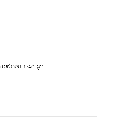
เวสน์) นพ.บ.174/1 ผูก1