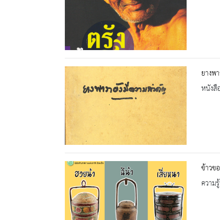
ยางพาร
หนังสื
ข้าวขอ
ความรู้