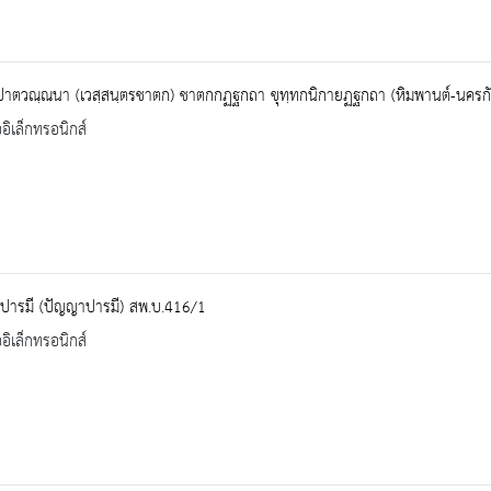
ปาตวณฺณนา (เวสฺสนฺตรชาตก) ชาตกกฏฐกถา ขุทฺทกนิกายฏฐกถา (หิมพานต์-นครก
ออิเล็กทรอนิกส์
ปารมี (ปัญญาปารมี) สพ.บ.416/1
ออิเล็กทรอนิกส์