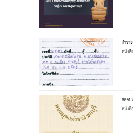
ตำราย
หนังสื
สตฺตปฺ
หนังสื