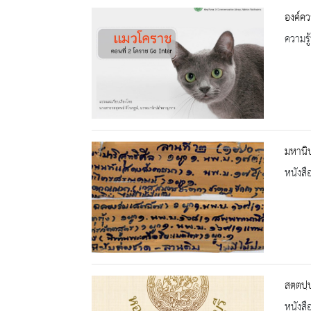
องค์คว
ความรู้
มหานิ
หนังสื
สตฺตปฺ
หนังสื