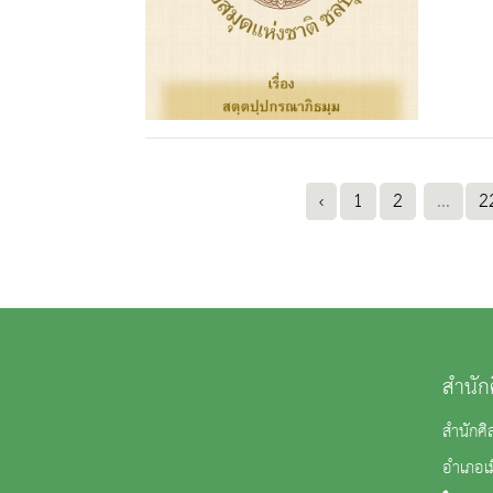
‹
1
2
...
2
สำนัก
สำนักศิ
อำเภอเม