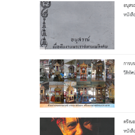
อนุสรณ
หนังสื
การบรร
วีดิทัศน
ตรังน
หนังสื