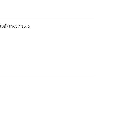
ัณฑ์) สพ.บ.415/5