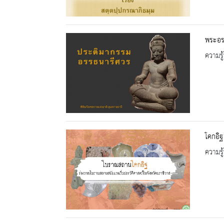
พระอรร
ความรู้
โคกอิฐ
ความรู้