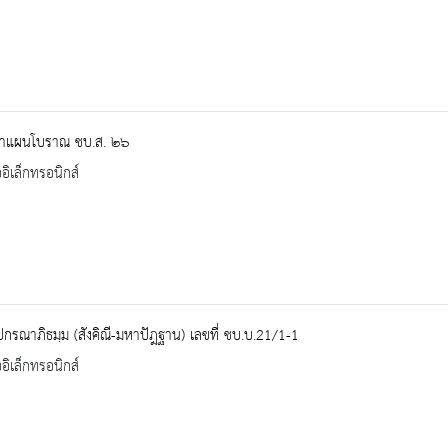
าแผนโบราณ ชบ.ส. ๒๖
ออิเล็กทรอนิกส์
ปกรณาภิธมฺม (สังคิณี-มหาปัฎฐาน) เลขที่ ชบ.บ.21/1-1
ออิเล็กทรอนิกส์