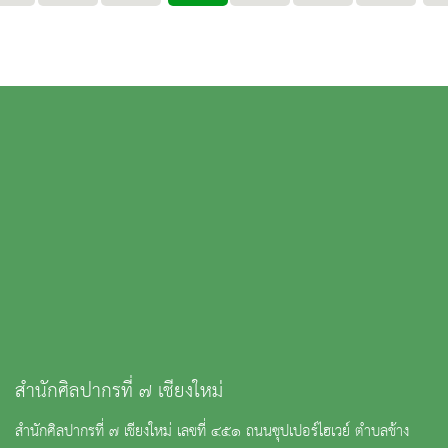
สำนักศิลปากรที่ ๗ เชียงใหม่
สำนักศิลปากรที่ ๗ เชียงใหม่ เลขที่ ๔๕๑ ถนนซุปเปอร์ไฮเวย์ ตำบลช้าง