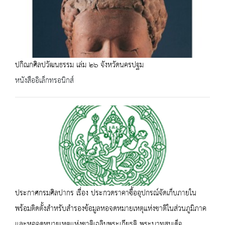
ปกิณกศิลปวัฒนธรรม เล่ม ๒๖ จังหวัดนครปฐม
หนังสืออิเล็กทรอนิกส์
ประกาศกรมศิลปากร เรื่อง ประกวดราคาซื้ออุปกรณ์จัดเก็บภายใน
พร้อมติดตั้งสำหรับสำรองข้อมูลหอจดหมายเหตุแห่งชาติในส่วนภูมิภาค
และหอจดหมายเหตุแห่งชาติเฉลิมพระเกียรติ พระบาทสมเด็จ