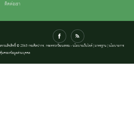
ติดต่อเรา
สงวนลิขสิทธิ์ © 2563 กรมศิลปากร. กระทรวงวัฒนธรรม -
นโยบายเว็บไซต์
|
มาตรฐาน
|
นโยบายการ
คุ้มครองข้อมูลส่วนบุคคล