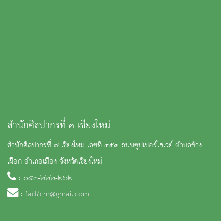
สำนักศิลปากรที่ ๗ เชียงใหม่
สำนักศิลปากรที่ ๗ เชียงใหม่ เลขที่ ๔๕๑ ถนนซุปเปอร์ไฮเวย์ ตำบลช้าง
เผือก อำเภอเมือง จังหวัดเชียงใหม่
: ๐๕๓-๒๒๒-๒๖๒
:
fad7cm@gmail.com