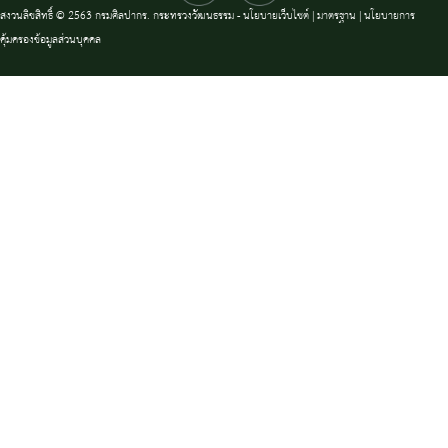
สงวนลิขสิทธิ์ © 2563 กรมศิลปากร. กระทรวงวัฒนธรรม -
นโยบายเว็บไซต์
|
มาตรฐาน
|
นโยบายการ
คุ้มครองข้อมูลส่วนบุคคล