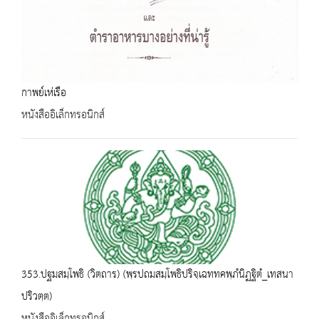
กาพย์เห่เรือ
หนังสืออิเล็กทรอนิกส์
353.ปฐมสมฺโพธิ (วิตถาร) (พฺรปถมสมฺโพธิปริจฺเฉททคพฺภํนิฏฐิตํ_เทสนา
ปริวตฺต)