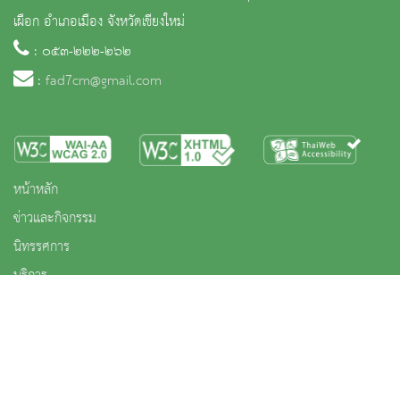
เผือก อำเภอเมือง จังหวัดเชียงใหม่
: ๐๕๓-๒๒๒-๒๖๒
:
fad7cm@gmail.com
หน้าหลัก
ข่าวและกิจกรรม
นิทรรศการ
บริการ
เกี่ยวกับหน่วยงาน
คลังวิชาการ
ประชาชนควรรู้
ติดต่อเรา