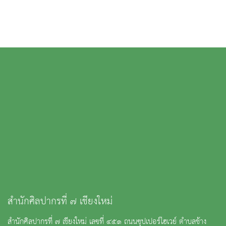
สำนักศิลปากรที่ ๗ เชียงใหม่
สำนักศิลปากรที่ ๗ เชียงใหม่ เลขที่ ๔๕๑ ถนนซุปเปอร์ไฮเวย์ ตำบลช้าง