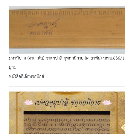
มหานิปาต (คาถาพัน) ชาดกปาลิ ขุททกนิกาย (คาถาพัน) นพ.บ.636/1
ผูก1
หนังสืออิเล็กทรอนิกส์