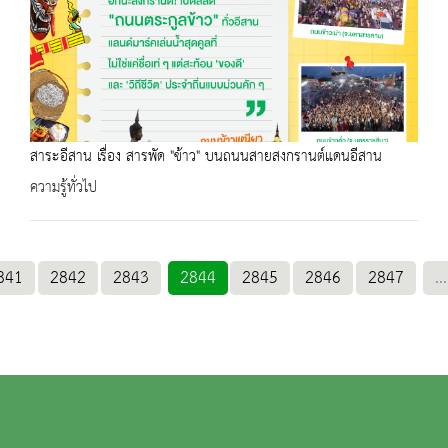
สาระอีสาน เรื่อง สารพัด "ข้าว" บนถนนสายสงกรานต์แดนอีสาน
ความรู้ทั่วไป
841
2842
2843
2844
2845
2846
2847
...