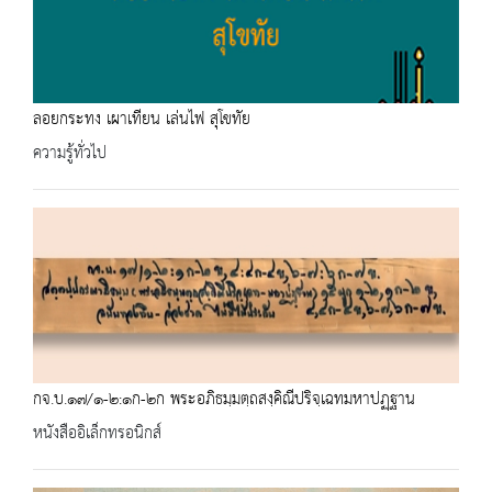
ลอยกระทง เผาเทียน เล่นไฟ สุโขทัย
ความรู้ทั่วไป
กจ.บ.๑๗/๑-๒:๑ก-๒ก พระอภิธมฺมตฺถสงฺคิณีปริจฺเฉทมหาปฏฺฐาน
หนังสืออิเล็กทรอนิกส์