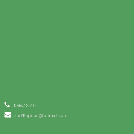
: 036412510
:
fad4lopburi@hotmail.com