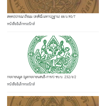
สตฺตปฺปกรณาภิธมฺม (สงฺคิณี-มหาปฎฐาน) อย.บ.90/7
หนังสืออิเล็กทรอนิกส์
กจฺจายนมูล (มูลกจฺจายนสนฺธิ-การก) ชบ.บ. 232/ง/2
หนังสืออิเล็กทรอนิกส์