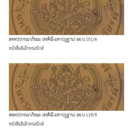
สตฺตปฺปกรณาภิธมฺม (สงฺคิณี-มหาปฎฐาน) อย.บ.101/6
หนังสืออิเล็กทรอนิกส์
สตฺตปฺปกรณาภิธมฺม (สงฺคิณี-มหาปฎฐาน) อย.บ.119/5
หนังสืออิเล็กทรอนิกส์