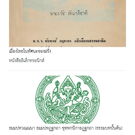
เมื่องไทยในทัศนะของฝรั่ง
หนังสืออิเล็กทรอนิกส์
ธมฺมปทวณฺณนา ธมฺมปทฎฺฐกถา ขุทฺทกนิกายฎฺฐกถา (ธรรมบทบั้นต้น)