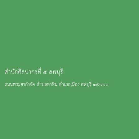
สำนักศิลปากรที่ ๔ ลพบุรี
ถนนพระยากำจัด ตำบลท่าหิน อำเภอเมือง ลพบุรี ๑๕๐๐๐