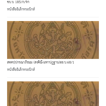
ชบ.บ 185/ก/9ก
หนังสืออิเล็กทรอนิกส์
สตฺตปฺปกรณาภิธมฺม (สงฺคิณี-มหาปฎฐาน)อย.บ.68/1
หนังสืออิเล็กทรอนิกส์