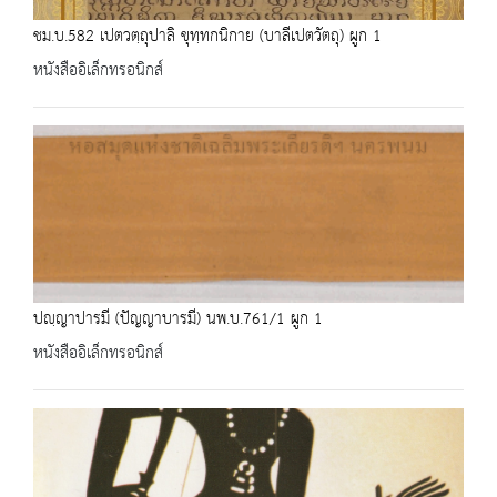
ชม.บ.582 เปตวตฺถุปาลิ ขุทฺทกนิกาย (บาลีเปตวัตถุ) ผูก 1
หนังสืออิเล็กทรอนิกส์
ปญฺญาปารมี (ปัญญาบารมี) นพ.บ.761/1 ผูก 1
หนังสืออิเล็กทรอนิกส์