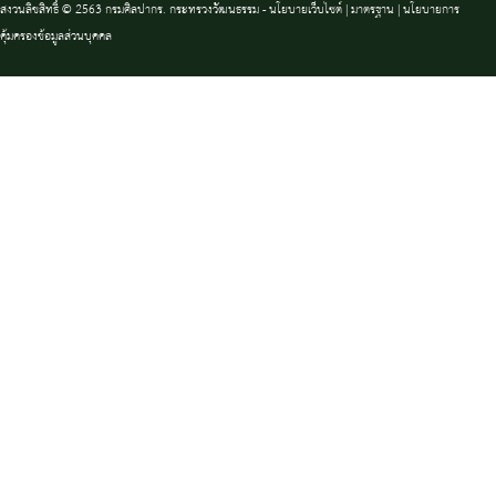
สงวนลิขสิทธิ์ © 2563 กรมศิลปากร. กระทรวงวัฒนธรรม -
นโยบายเว็บไซต์
|
มาตรฐาน
|
นโยบายการ
คุ้มครองข้อมูลส่วนบุคคล