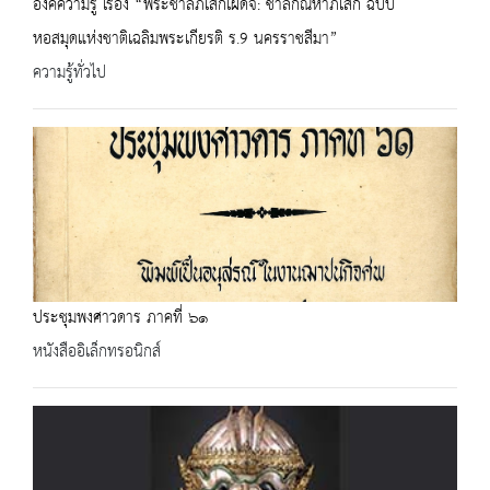
องค์ความรู้ เรื่อง “พระชาลีภิเสกเผด็จ: ชาลีกัณหาภิเสก ฉบับ
หอสมุดแห่งชาติเฉลิมพระเกียรติ ร.9 นครราชสีมา”
ความรู้ทั่วไป
ประชุมพงศาวดาร ภาคที่ ๖๑
หนังสืออิเล็กทรอนิกส์