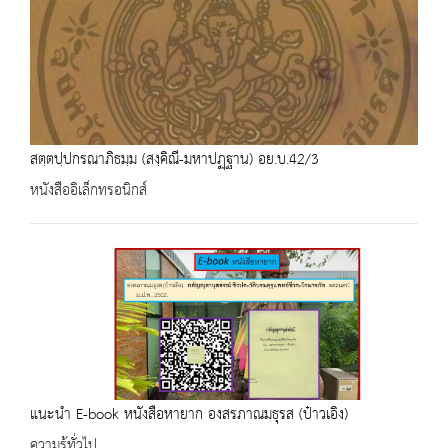
สตฺตปฺปกรณาภิธมฺม (สงฺคิณี-มหาปฏฺฐาน) อย.บ.42/3
หนังสืออิเล็กทรอนิกส์
แนะนำ E-book หนังสือหายาก องสรภาณมธุรส (ป๋าวเอิง)
ความรู้ทั่วไป