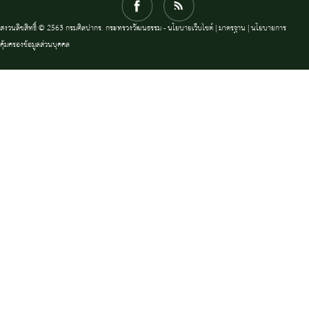
สงวนลิขสิทธิ์ © 2563 กรมศิลปากร. กระทรวงวัฒนธรรม -
นโยบายเว็บไซต์
|
มาตรฐาน
|
นโยบายการ
คุ้มครองข้อมูลส่วนบุคคล