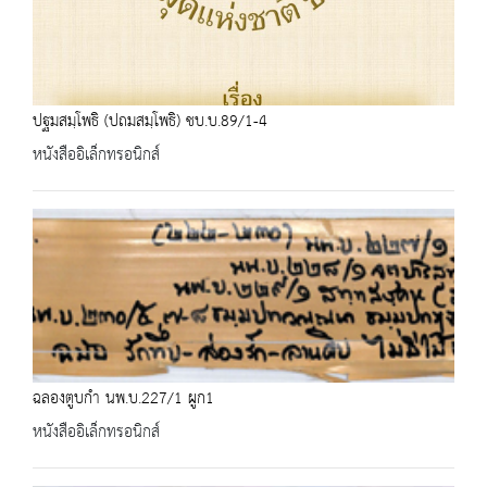
ปฐมสมฺโพธิ (ปถมสมฺโพธิ) ชบ.บ.89/1-4
หนังสืออิเล็กทรอนิกส์
ฉลองตูบกำ นพ.บ.227/1 ผูก1
หนังสืออิเล็กทรอนิกส์