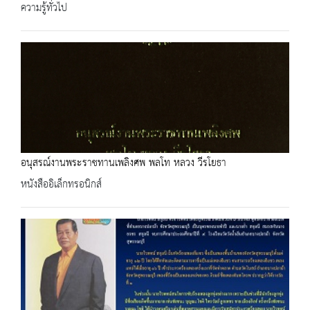
ความรู้ทั่วไป
อนุสรณ์งานพระราชทานเพลิงศพ พลโท หลวง วีรโยธา
หนังสืออิเล็กทรอนิกส์