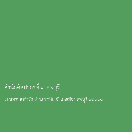
สำนักศิลปากรที่ ๔ ลพบุรี
ถนนพระยากำจัด ตำบลท่าหิน อำเภอเมือง ลพบุรี ๑๕๐๐๐