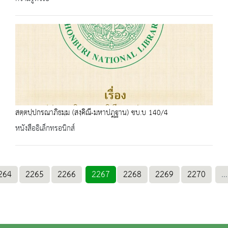
สตฺตปฺปกรณาภิธมฺม (สงฺคิณี-มหาปฎฺฐาน) ชบ.บ 140/4
หนังสืออิเล็กทรอนิกส์
264
2265
2266
2267
2268
2269
2270
...