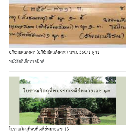
อภิธฺมมตฺถสงฺคห (อภิธัมมัตถสังคหะ) นพ.บ.360/1 ผูก1
หนังสืออิเล็กทรอนิกส์
โบราณวัตถุที่พบที่เจดีย์หมายเลข 13