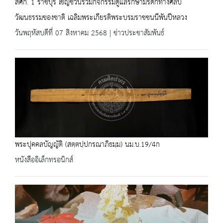
สศก. 1 ราชบุรี เชิญชวนร่วมกิจกรรมดูแลรักษามรดกทางศิลป
วัฒนธรรมของชาติ เฉลิมพระเกียรติพระบรมราชชนนีพันปีหลวง
วันพฤหัสบดีที่ 07 สิงหาคม 2568 | ข่าวประชาสัมพันธ์
พระปุคคลบัญญัติ (สตฺตปฺปกรณาภิธมฺม) นม.บ.19/4ก
หนังสืออิเล็กทรอนิกส์