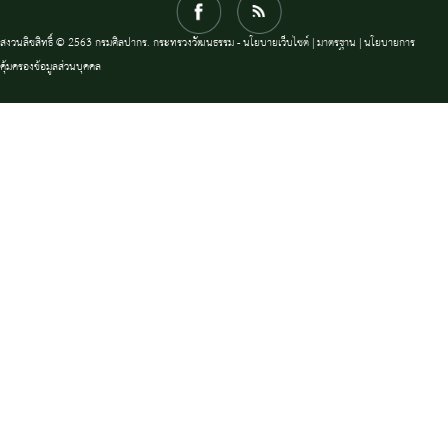
สงวนลิขสิทธิ์ © 2563 กรมศิลปากร. กระทรวงวัฒนธรรม -
นโยบายเว็บไซต์
|
มาตรฐาน
|
นโยบายการ
คุ้มครองข้อมูลส่วนบุคคล