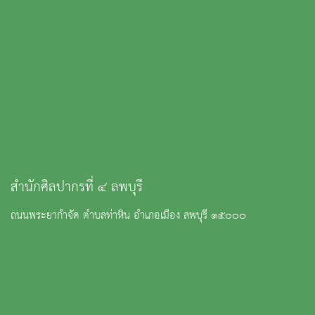
สำนักศิลปากรที่ ๔ ลพบุรี
ถนนพระยากำจัด ตำบลท่าหิน อำเภอเมือง ลพบุรี ๑๕๐๐๐