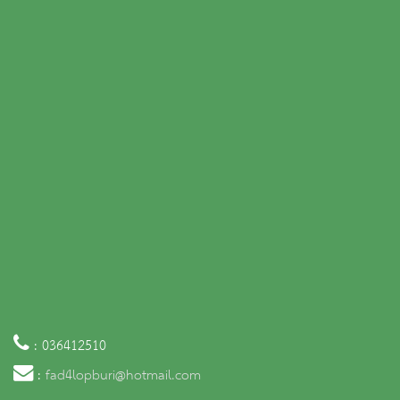
: 036412510
:
fad4lopburi@hotmail.com