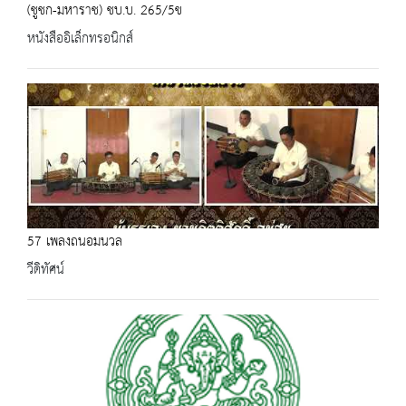
(ชูชก-มหาราช) ชบ.บ. 265/5ข
หนังสืออิเล็กทรอนิกส์
57 เพลงถนอมนวล
วีดิทัศน์