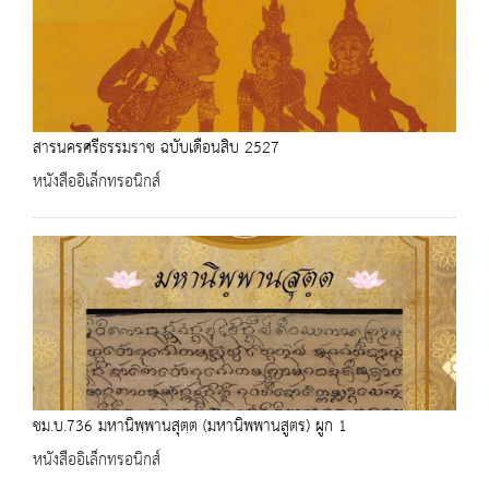
สารนครศรีธรรมราช ฉบับเดือนสิบ 2527
หนังสืออิเล็กทรอนิกส์
ชม.บ.736 มหานิพฺพานสุตฺต (มหานิพพานสูตร) ผูก 1
หนังสืออิเล็กทรอนิกส์