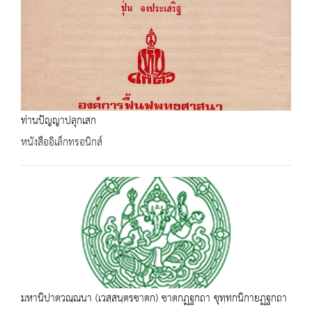
ท่านปัญญาปลุกเสก
หนังสืออิเล็กทรอนิกส์
มหานิปาตวณฺณนา (เวสฺสนฺตรชาตก) ชาตกฏฺฐกถา ขุทฺทกนิกายฏฺฐกถา