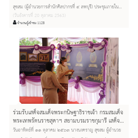
สุขสม (ผู้อำนวยการสำนักศิลปากรที่ ๔ ลพบุรี) ประชุมภายใน
(วันอังคารที่ 20 ตุลาคม 2563)
สำนักศิลปากรที่ ๔ ลพบุรี ครั้งที่ ๑/๒๕๖๔ โดยมีหน่วยงานใน
จำนวนผู้เข้าชม 1128
สังกัดเข้าร่วมประชุม ได้แก่ ๑. ผู้อำนวยการกลุ่มโบราณคดี ๒. ผู้
อำนวยการกลุ่มอนุรักษ์โบราณสถาน ๓. ผู้อำนวยการพิพิภัณฑ
สถานแห่งชาติสมเด็จพระนารายณ์ ๔. หัวหน้าฝ่ายบริหารงาน
ทั่วไป ๕. หัวหน้าพิพิภัณฑสถานแห่งชาติชัยนาทมุนี ๖. หัวหน้า
อุทยานประวัติศาสตร์ศรีเทพ ณ ห้องประชุมสำนักศิลปากรที่ ๔
ลพบุรี ตำบลท่าหิน อำเภอเมืองลพบุรี จังหวัดลพบุรี
ร่วมรับเสด็จสมเด็จพระกนิษฐาธิราชเจ้า กรมสมเด็จ
พระเทพรัตนราชสุดาฯ สยามบรมราชกุมารี เสด็จ
พระราชดำเนินทรงทอดผ้าพระกฐินของ
วันอาทิตย์ที่ ๑๑ ตุลาคม ๒๕๖๓ นางนงคราญ สุขสม ผู้อำนวย
สภากาชาดไทย และถวายรายงานการบูรณะพระ