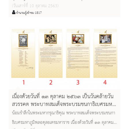
(วันเสาร์ที่ 10 ตุลาคม 2563)
ข้าราชการและเจ้าหน้าที่ ร่วมพิธียกช่อฟ้าวิหาร วัดตองปุ อำเภอ
จำนวนผู้เข้าชม 1817
เมือง จังหวัดลพบุรี
เนื่องด้วยวันที่ ๑๓ ตุลาคม ๒๕๖๓ เป็นวันคล้ายวัน
สวรรคต พระบาทสมเด็จพระบรมชนกาธิเบศรมหา
ภูมิพลอดุลยเดชมหาราช
น้อมรำลึกในพระมหากรุณาธิคุณ พระบาทสมเด็จพระบรมชนกา
ธิเบศรมหาภูมิพลอดุลยเดชมหาราช เนื่องด้วยวันที่ ๑๓ ตุลาคม