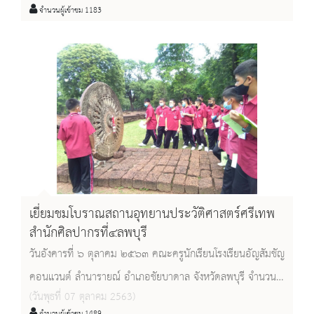
จำนวนผู้เข้าชม 1183
๓๕ คน เยี่ยมชมโบราณสถานวัดพระศรีรัตนมหาธาตุ โดยมี นาย
วิธาน ศรีขจรวุฒิศักดิ์ เป็นวิทยากรนำชม
เยี่ยมชมโบราณสถานอุทยานประวัติศาสตร์ศรีเทพ
สำนักศิลปากรที่๔ลพบุรี
วันอังคารที่ ๖ ตุลาคม ๒๕๖๓ คณะครูนักเรียนโรงเรียนอัญสัมชัญ
คอนแวนต์ ลำนารายณ์ อำเภอชัยบาดาล จังหวัดลพบุรี จำนวน
(วันพุธที่ 07 ตุลาคม 2563)
๑๑๔ คน เยี่ยมชมโบราณสถานอุทยานประวัติศาสตร์ศรีเทพ