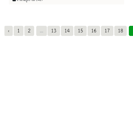
จำนวนผู้เข้าชม 1489
สำนักศิลปากรที่๔ลพบุรี โดยมีนางสาวรสสุคนธ์ เพียรยาและ
นางสาวอุไรวรรณ ศรีมาตย์ ใ้ห้การต้อนรับและเป็นวิทยากรนำชม
‹
1
2
...
13
14
15
16
17
18