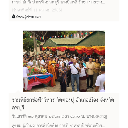
การสำนักศิลปากรที่ ๔ ลพบุรี นางปัณรสี รักษา นายช่าง
อุโบสถ ณ วัดทัพทันวัฒนาราม อำเภอทัพทัน
(วันอาทิตย์ที่ 11 ตุลาคม 2563)
ศิลปกรรมชำนาญงาน นายพรชัย นาคทอง นายช่างโยธาปฏิบัติ
จังหวัดอุทัยธานี
จำนวนผู้เข้าชม 1521
งาน และเจ้าหน้าที่ ร่วมรับเสด็จสมเด็จพระกนิษฐาธิราชเจ้า กรม
สมเด็จพระเทพรัตนราชสุดาฯ สยามบรมราชกุมารี เสด็จ
พระราชดำเนินทรงทอดผ้าพระกฐินของสภากาชาดไทย และ
ถวายรายงานการบูรณะพระอุโบสถ ณ วัดทัพทันวัฒนาราม
อำเภอทัพทัน จังหวัดอุทัยธานี
ร่วมพิธียกช่อฟ้าวิหาร วัดตองปุ อำเภอเมือง จังหวัด
ลพบุรี
วันเสาร์ที่ ๑๐ ตุลาคม ๒๕๖๓ เวลา ๙.๓๐ น. นางนงคราญ
สุขสม ผู้อำนวยการสำนักศิลปากรที่ ๔ ลพบุรี พร้อมด้วย