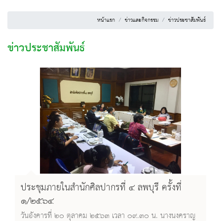
หน้าแรก
ข่าวและกิจกรรม
ข่าวประชาสัมพันธ์
ข่าวประชาสัมพันธ์
ประชุมภายในสำนักศิลปากรที่ ๔ ลพบุรี ครั้งที่
๑/๒๕๖๔
วันอังคารที่ ๒๐ ตุลาคม ๒๕๖๓ เวลา ๐๙.๓๐ น. นางนงคราญ