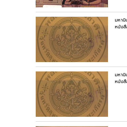
มหานิ
หนังสื
มหานิ
หนังสื