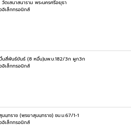
ติ วัดเสนาสนาราม พระนครศรีอยุธา
ออิเล็กทรอนิกส์
่นสี่พันธ์ขันธ์ (8 หมื่น)นพ.บ.182/3ก ผูก3ก
ออิเล็กทรอนิกส์
สุนนฺทราช (พฺรยาสุนนฺทราช) ชบ.บ.67/1-1
ออิเล็กทรอนิกส์