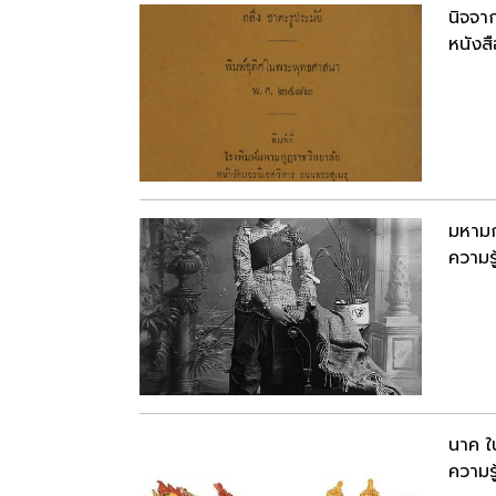
นิจจา
หนังสื
มหามก
ความรู
นาค 
ความรู