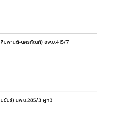
ิมพานต์-นครกัณฑ์) สพ.บ.415/7
ันธ์) นพ.บ.285/3 ผูก3