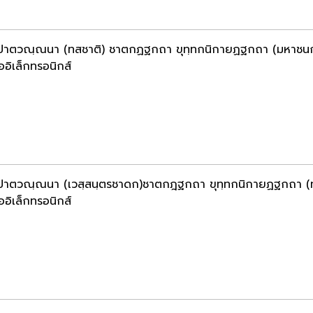
ปาตวณฺณนา (ทสชาติ) ชาตกฏฐกถา ขุทฺทกนิกายฏฐกถา (มหาชนก-
ออิเล็กทรอนิกส์
ปาตวณฺณนา (เวสฺสนฺตรชาดก)ชาตกฎฐกถา ขุทฺทกนิกายฏฐกถา (
ออิเล็กทรอนิกส์