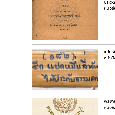
ประวั
หนังสื
แปดหมื
หนังสื
พฺรยา
หนังสื