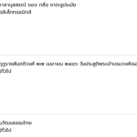
กาลานุสสรณ์ ของ กลึง ชาตะรูประมัย
ออิเล็กทรอนิกส์
ุฎราชสันตติวงศ์ ๒๗ เมษายน ๒๔๑๖ วันประสูติพระเจ้าบรมวงศ์เธอ 
้ทั่วไป
ในวัฒนธรรมไทย
้ทั่วไป