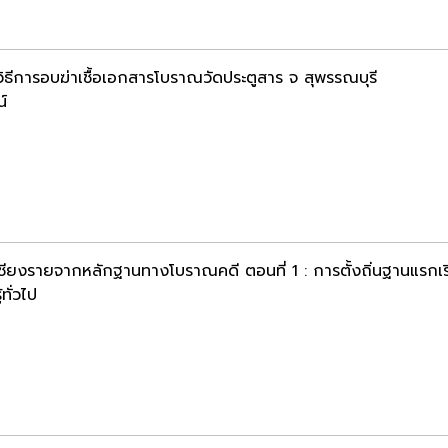
ิธีการอบฆ่าเชื้อ​เอกสารโบราณวัดประตูสาร​ จ สุพรรณบุรี​
น์
เชียงรายจากหลักฐานทางโบราณคดี ตอนที่ 1 : การตั้งถิ่นฐานแรกเริ
้ทั่วไป