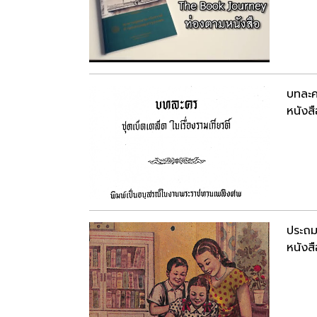
บทละคร
หนังสื
ประถม
หนังสื