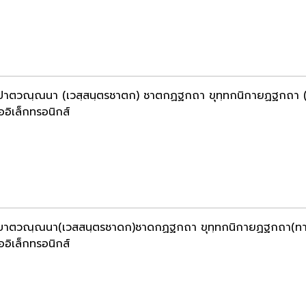
ปาตวณฺณนา (เวสฺสนฺตรชาตก) ชาตกฏฐกถา ขุทฺทกนิกายฏฐกถา (ห
ออิเล็กทรอนิกส์
บาตวณฺณนา(เวสสนฺตรชาดก)ชาดกฏฐกถา ขุทฺทกนิกายฏฐกถา(ทานข
ออิเล็กทรอนิกส์