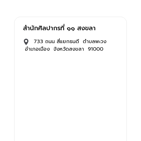
สำนักศิลปากรที่ ๑๑ สงขลา
733 ถนน สี่แยกธนดี ตำบลพะวง
อำเภอเมือง จังหวัดสงขลา 91000