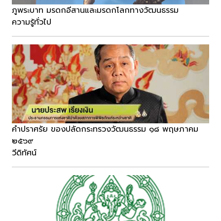
ภูพระบาท มรดกอีสานและมรดกโลกทางวัฒนธรรม
ความรู้ทั่วไป
คำปราศรัย ของปลัดกระทรวงวัฒนธรรม ๑๘ พฤษภาคม
๒๕๖๙
วีดิทัศน์