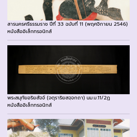
สารนครศรีธรรมราช ปีที่ 33 ฉบับที่ 11 (พฤศจิกายน 2546)
หนังสืออิเล็กทรอนิกส์
พระสมุทัยอริยสัจจ์ (จตุราริยสจฺจกถา) นม.บ.11/2ฏ
หนังสืออิเล็กทรอนิกส์