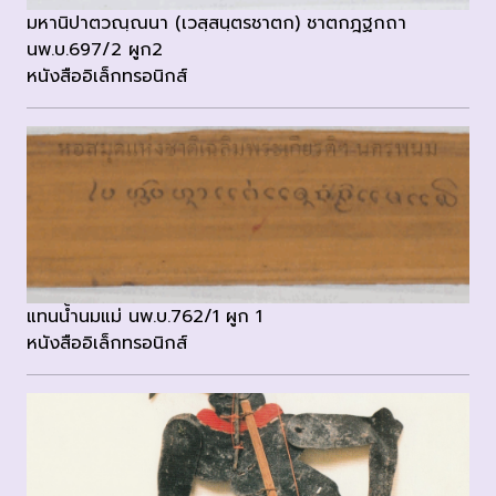
มหานิปาตวณฺณนา (เวสฺสนฺตรชาตก) ชาตกฎฐกถา
นพ.บ.697/2 ผูก2
หนังสืออิเล็กทรอนิกส์
แทนน้ำนมแม่ นพ.บ.762/1 ผูก 1
หนังสืออิเล็กทรอนิกส์