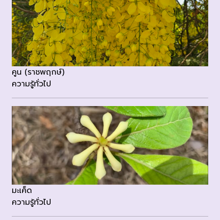
คูน (ราชพฤกษ์)
ความรู้ทั่วไป
มะเค็ด
ความรู้ทั่วไป