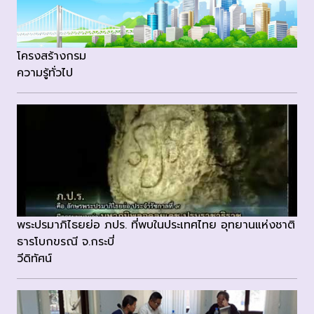
โครงสร้างกรม
ความรู้ทั่วไป
พระปรมาภิไธยย่อ ภปร. ที่พบในประเทศไทย อุทยานแห่งชาติ
ธารโบกขรณี จ.กระบี่
วีดิทัศน์