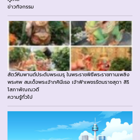
ข่าวกิจกรรม
สัตว์หิมพานต์ประดับพระเมรุ ในพระราชพิธีพระราชทานเพลิง
พระศพ สมเด็จพระเจ้าภคินีเธอ เจ้าฟ้าเพชรรัตนราชสุดา สิริ
โสภาพัณณวดี
ความรู้ทั่วไป