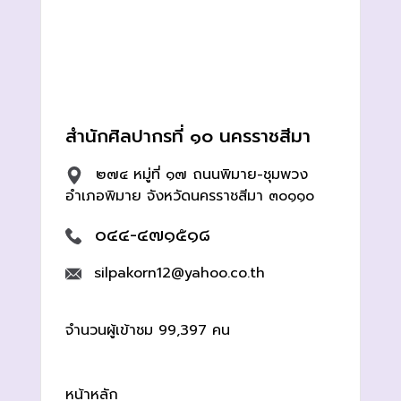
สำนักศิลปากรที่ ๑๐ นครราชสีมา
๒๗๔ หมู่ที่ ๑๗ ถนนพิมาย-ชุมพวง
อำเภอพิมาย จังหวัดนครราชสีมา ๓๐๑๑๐
๐๔๔-๔๗๑๕๑๘
silpakorn12@yahoo.co.th
จำนวนผู้เข้าชม 99,397 คน
หน้าหลัก