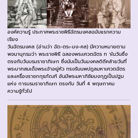
องค์ความรู้ ประกาศพระราชพิธีฉัตรมงคลฉบับแรกความ
เรียง
วันฉัตรมงคล (อ่านว่า ฉัด-ตระ-มง-คล) มีความหมายตาม
พจนานุกรมว่า พระราชพิธี ฉลองพระเศวตฉัตร ท าในวันซึ่ง
ตรงกับวันบรมราชาภิเษก ซึ่งนับเป็นวันมงคลดิถีคล้ายวันที่
พระบาทสมเด็จพระเจ้าอยู่หัว ทรงรับนพปฎลมหาเศวตฉัตร
และเครื่องราชกกุธภัณฑ์ อันมีพระมหาภิชัยมงกุฎเป็นปฐม
แห่ง การบรมราชาภิเษก ตรงกับ วันที่ 4 พฤษภาคม
ความรู้ทั่วไป