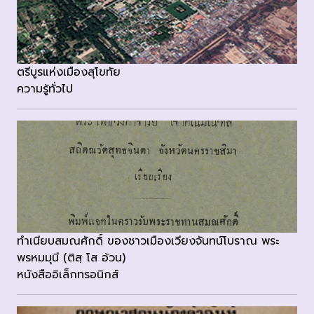
ตรีบูรแห่งเมืองสุโขทัย
ความรู้ทั่วไป
ทำเนียบสมณศักดิ์ ของชาวเมืองเวียงจันทน์โบราณ พระ
พรหมมุนี (ติสฺ โส อ้วน)
หนังสืออิเล็กทรอนิกส์