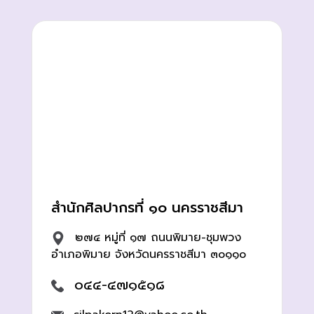
สำนักศิลปากรที่ ๑๐ นครราชสีมา
๒๗๔ หมู่ที่ ๑๗ ถนนพิมาย-ชุมพวง
อำเภอพิมาย จังหวัดนครราชสีมา ๓๐๑๑๐
๐๔๔-๔๗๑๕๑๘