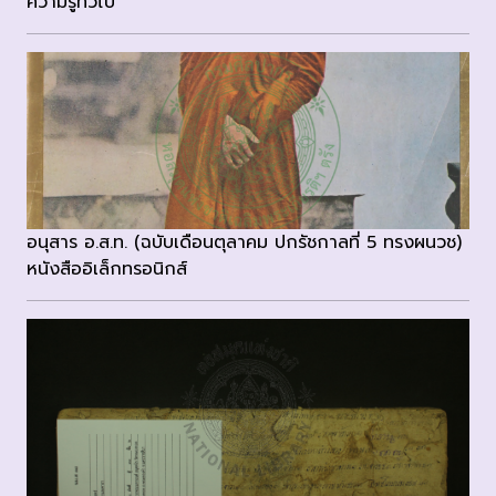
ความรู้ทั่วไป
อนุสาร อ.ส.ท. (ฉบับเดือนตุลาคม ปกรัชกาลที่ 5 ทรงผนวช)
หนังสืออิเล็กทรอนิกส์