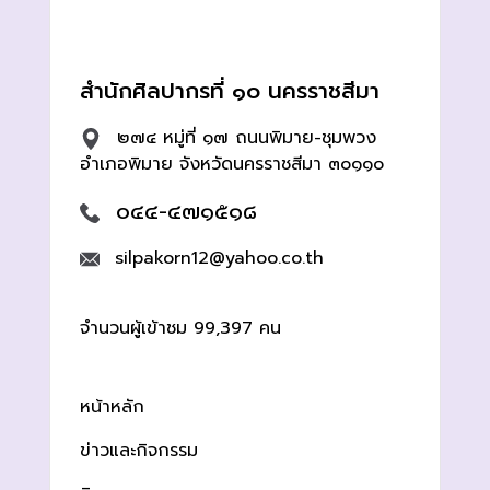
สำนักศิลปากรที่ ๑๐ นครราชสีมา
๒๗๔ หมู่ที่ ๑๗ ถนนพิมาย-ชุมพวง
อำเภอพิมาย จังหวัดนครราชสีมา ๓๐๑๑๐
๐๔๔-๔๗๑๕๑๘
silpakorn12@yahoo.co.th
จำนวนผู้เข้าชม 99,397 คน
หน้าหลัก
ข่าวและกิจกรรม