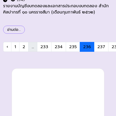
รายงานบัญชีงบทดลองและเอกสารประกอบงบทดลอง สำนัก
ศิลปากรที่ ๑๐ นครราชสีมา (เดือนกุมภาพันธ์ ๒๕๖๒)
อ่านต่อ...
‹
1
2
...
233
234
235
236
237
2