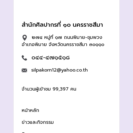
สำนักศิลปากรที่ ๑๐ นครราชสีมา
๒๗๔ หมู่ที่ ๑๗ ถนนพิมาย-ชุมพวง
อำเภอพิมาย จังหวัดนครราชสีมา ๓๐๑๑๐
๐๔๔-๔๗๑๕๑๘
silpakorn12@yahoo.co.th
จำนวนผู้เข้าชม 99,397 คน
หน้าหลัก
ข่าวและกิจกรรม