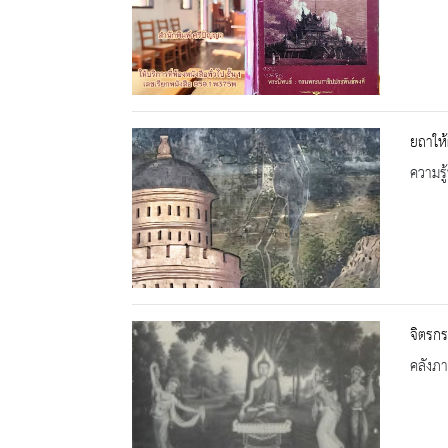
ยถาให้
ความรู้
จิตรกร
คลังภ