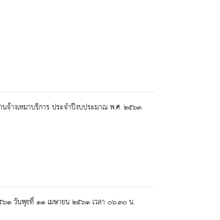
นพนักงานจ้างเหมาบริการ ประจำปีงบประมาณ พ.ศ. ๒๕๖๓
 ๒๕๖๑ วันพุธที่ ๑๑ เมษายน ๒๕๖๑ เวลา ๐๖.๓๐ น.