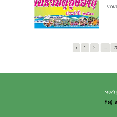
ข่าวปร
‹
1
2
...
2
หอสมุ
ที่อยู่
ถนนว