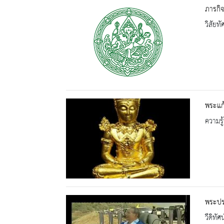
ภารกิ
วิสัยท
พระแก
ความรู้
พระปรม
วีดิทัศน