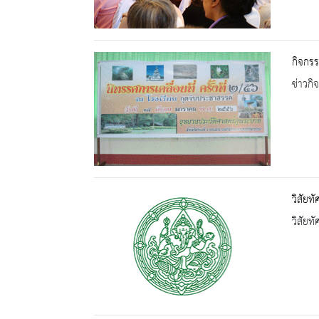
กิจกรร
ข่าวกิ
วิสัยท
วิสัยท