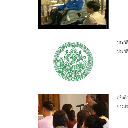
ประวัต
ประวัต
อธิบดี
ข่าวปร