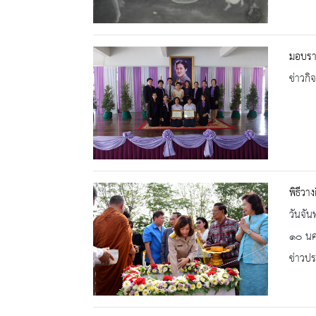
มอบราง
ข่าวกิ
พิธีวา
วันจัน
๑๐ นคร
ข่าวปร