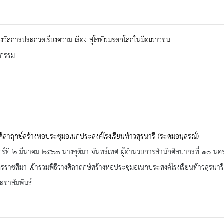
วัลการประกวดเรียงความ เรื่อง สุโขทัยมรดกโลกในมือเยาวชน
จกรรม
งศิลาฤกษ์สร้างหอประชุมอเนกประสงค์โรงเรียนท้าวสุรนารี (ระดมอนุสรณ์)
ทร์ที่ ๒ มีนาคม ๒๕๖๓ นางชุติมา จันทร์เทศ ผู้อำนวยการสำนักศิลปากรที่ ๑๐ นคร
ราชสีมา เข้าร่วมพิธีวางศิลาฤกษ์สร้างหอประชุมอเนกประสงค์โรงเรียนท้าวสุรนาร
ะชาสัมพันธ์