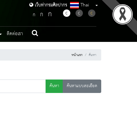
Thai
เว็บท่ากรมศิลปากร
เว็บท่ากรมศิลปากร
ก
ก
C
C
C
ก
ติดต่อเรา
หน้าแรก
ค้นหา
ค้นหา
ค้นหาแบบละเอียด