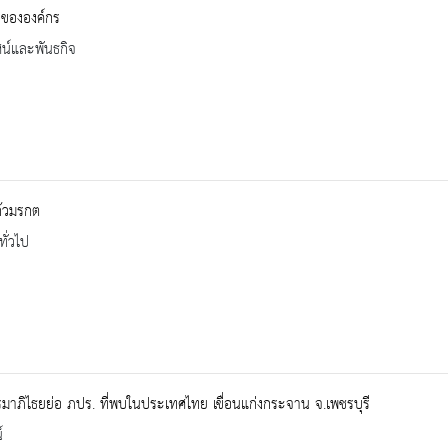
จขององค์กร
ัศน์และพันธกิจ
้วมรกต
ทั่วไป
าภิไธยย่อ ภปร. ที่พบในประเทศไทย เขื่อนแก่งกระจาน จ.เพชรบุรี
์