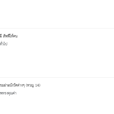
ผี สัพพีให้คน
ทั่วไป
รมฝาผนังวัดต่างๆ (หวญ 14)
าพทรงคุณค่า