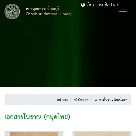
เว็บท่ากรมศิลปากร
หอสมุดแห่งชาติ ชลบุรี
Chonburi National Library
หน้าแรก
คลังวิชาการ
เอกสารโบราณ (สมุดไทย)
เอกสารโบราณ (สมุดไทย)