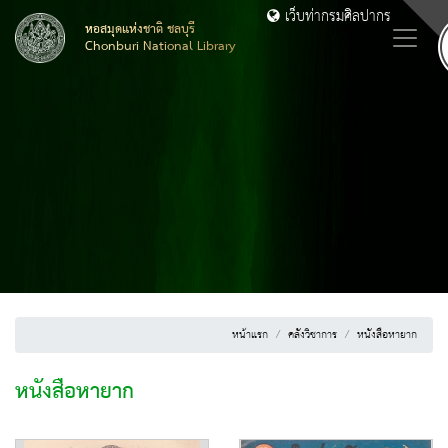
เว็บท่ากรมศิลปากร
หอสมุดแห่งชาติ ชลบุรี
Chonburi National Library
หน้าแรก
คลังวิชาการ
หนังสือหายาก
หนังสือหายาก