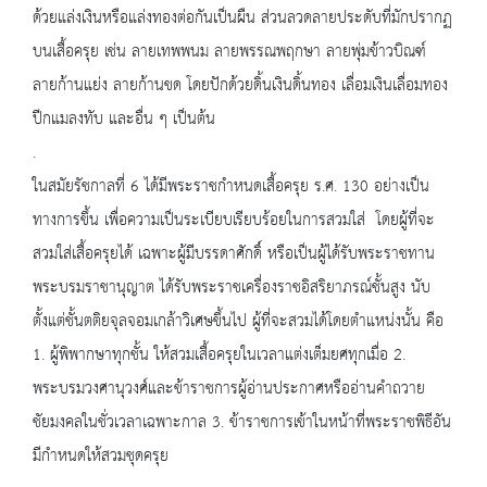
ด้วยแล่งเงินหรือแล่งทองต่อกันเป็นผืน ส่วนลวดลายประดับที่มักปรากฏ
บนเสื้อครุย เช่น ลายเทพพนม ลายพรรณพฤกษา ลายพุ่มข้าวบิณฑ์
ลายก้านแย่ง ลายก้านขด โดยปักด้วยดิ้นเงินดิ้นทอง เลื่อมเงินเลื่อมทอง
ปีกแมลงทับ และอื่น ๆ เป็นต้น
.
ในสมัยรัชกาลที่ 6 ได้มีพระราชกำหนดเสื้อครุย ร.ศ. 130 อย่างเป็น
ทางการขึ้น เพื่อความเป็นระเบียบเรียบร้อยในการสวมใส่ โดยผู้ที่จะ
สวมใส่เสื้อครุยได้ เฉพาะผู้มีบรรดาศักดิ์ หรือเป็นผู้ได้รับพระราชทาน
พระบรมราชานุญาต ได้รับพระราชเครื่องราชอิสริยาภรณ์ชั้นสูง นับ
ตั้งแต่ชั้นตติยจุลจอมเกล้าวิเศษขึ้นไป ผู้ที่จะสวมได้โดยตำแหน่งนั้น คือ
1. ผู้พิพากษาทุกชั้น ให้สวมเสื้อครุยในเวลาแต่งเต็มยศทุกเมื่อ 2.
พระบรมวงศานุวงศ์และข้าราชการผู้อ่านประกาศหรืออ่านคำถวาย
ชัยมงคลในชั่วเวลาเฉพาะกาล 3. ข้าราชการเข้าในหน้าที่พระราชพิธีอัน
มีกำหนดให้สวมชุดครุย