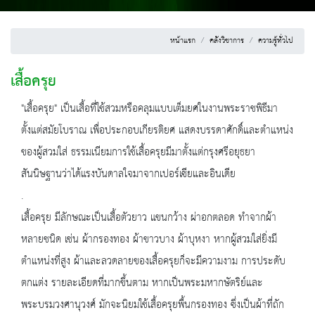
หน้าแรก
คลังวิชาการ
ความรู้ทั่วไป
เสื้อครุย
"เสื้อครุย" เป็นเสื้อที่ใช้สวมหรือคลุมแบบเต็มยศในงานพระราชพิธีมา
ตั้งแต่สมัยโบราณ เพื่อประกอบเกียรติยศ แสดงบรรดาศักดิ์และตำแหน่ง
ของผู้สวมใส่ ธรรมเนียมการใช้เสื้อครุยมีมาตั้งแต่กรุงศรีอยุธยา
สันนิษฐานว่าได้แรงบันดาลใจมาจากเปอร์เซียและอินเดีย
.
เสื้อครุย มีลักษณะเป็นเสื้อตัวยาว แขนกว้าง ผ่าอกตลอด ทำจากผ้า
หลายชนิด เช่น ผ้ากรองทอง ผ้าขาวบาง ผ้าบุหงา หากผู้สวมใส่ยิ่งมี
ตำแหน่งที่สูง ผ้าและลวดลายของเสื้อครุยก็จะมีความงาม การประดับ
ตกแต่ง รายละเอียดที่มากขึ้นตาม หากเป็นพระมหากษัตริย์และ
พระบรมวงศานุวงศ์ มักจะนิยมใช้เสื้อครุยพื้นกรองทอง ซึ่งเป็นผ้าที่ถัก