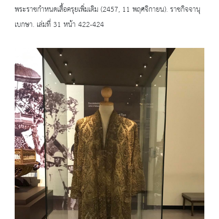
พระราชกำหนดเสื้อครุยเพิ่มเติม (2457, 11 พฤศจิกายน). ราชกิจจานุ
เบกษา. เล่มที่ 31 หน้า 422-424