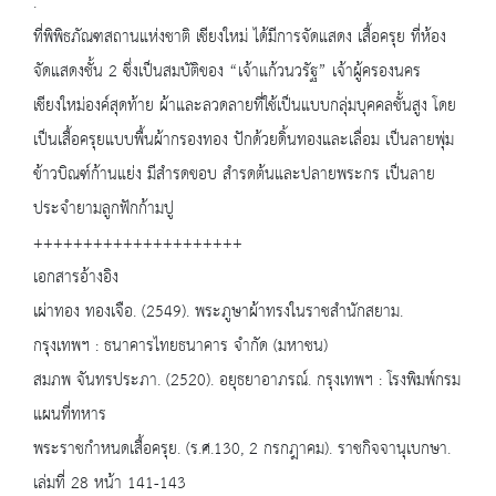
.
ที่พิพิธภัณฑสถานแห่งชาติ เชียงใหม่ ได้มีการจัดแสดง เสื้อครุย ที่ห้อง
จัดแสดงชั้น 2 ซึ่งเป็นสมบัติของ “เจ้าแก้วนวรัฐ” เจ้าผู้ครองนคร
เชียงใหม่องค์สุดท้าย ผ้าและลวดลายที่ใช้เป็นแบบกลุ่มบุคคลชั้นสูง โดย
เป็นเสื้อครุยแบบพื้นผ้ากรองทอง ปักด้วยดิ้นทองและเลื่อม เป็นลายพุ่ม
ข้าวบิณฑ์ก้านแย่ง มีสำรดขอบ สำรดต้นและปลายพระกร เป็นลาย
ประจำยามลูกฟักก้ามปู
+++++++++++++++++++++
เอกสารอ้างอิง
เผ่าทอง ทองเจือ. (2549). พระภูษาผ้าทรงในราชสำนักสยาม.
กรุงเทพฯ : ธนาคารไทยธนาคาร จำกัด (มหาชน)
สมภพ จันทรประภา. (2520). อยุธยาอาภรณ์. กรุงเทพฯ : โรงพิมพ์กรม
แผนที่ทหาร
พระราชกำหนดเสื้อครุย. (ร.ศ.130, 2 กรกฎาคม). ราชกิจจานุเบกษา.
เล่มที่ 28 หน้า 141-143