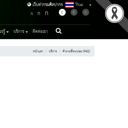
Thai
เว็บท่ากรมศิลปากร
เว็บท่ากรมศิลปากร
ก
ก
C
C
C
ก
รู้
บริการ
ติดต่อเรา
หน้าแรก
บริการ
คำถามที่พบบ่อย (FAQ)