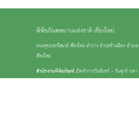
พิพิธภัณฑสถานแห่งชาติ เชียงใหม่
ถนนซุปเปอร์ไฮเวย์ เชียงใหม่-ลำปาง ตำบลช้างเผือก อำเภอเ
เชียงใหม่
สำนักงานพิพิธภัณฑ์
เปิดทำการวันจันทร์ – วันศุกร์ เวล
น.
อาคารจัดแสดง
เปิดทำการวันพุธ – วันอาทิตย์ เวลา 09.
: (053) 221 308 , (053) 408 568 ต่อ 10 หรือ 13
:
nm_chiangmai@finearts.go.th