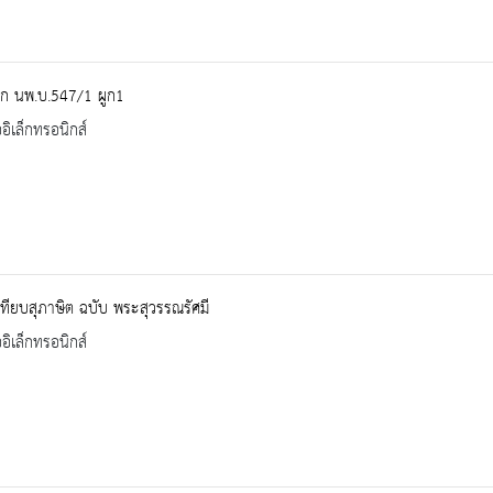
ีก นพ.บ.547/1 ผูก1
ออิเล็กทรอนิกส์
ทียบสุภาษิต ฉบับ พระสุวรรณรัศมี
ออิเล็กทรอนิกส์