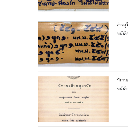
ลำจตุว
หนังสื
นิทานเ
หนังสื