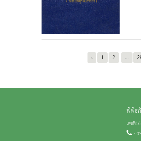
‹
1
2
...
2
พิพิธ
เลขที่1
: 0