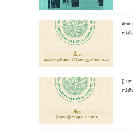
สตฺตปฺ
หนังสื
ฎีกาพา
หนังสื