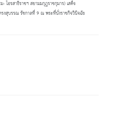
บรม- โอรสาธิราชฯ สยามมกุฎราชกุมาร) เสด็จ
สุบรรณ รัชกาลที่ 9 ณ พระที่นั่งราชกิจวินิจฉัย