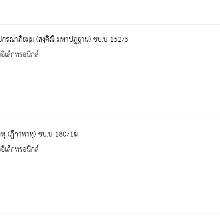
ปกรณาภิธมฺม (สงฺคิณี-มหาปฎฺฐาน) ชบ.บ 152/5
ออิเล็กทรอนิกส์
หุ (ฎีกาพาหุ) ชบ.บ 180/1ฆ
ออิเล็กทรอนิกส์