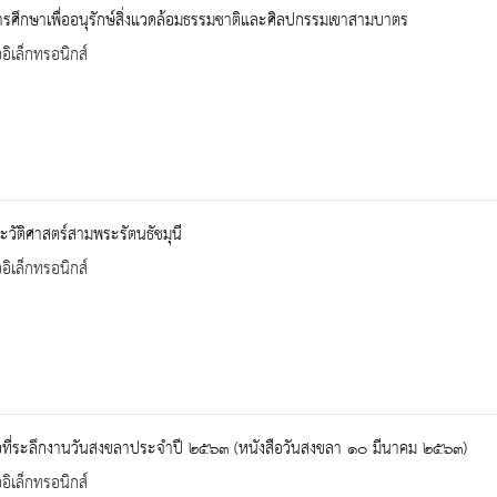
รศึกษาเพื่ออนุรักษ์สิ่งแวดล้อมธรรมชาติและศิลปกรรมเขาสามบาตร
ออิเล็กทรอนิกส์
วัติศาสตร์สามพระรัตนธัชมุนี
ออิเล็กทรอนิกส์
ือที่ระลึกงานวันสงขลาประจำปี ๒๕๖๓ (หนังสือวันสงขลา ๑๐ มีนาคม ๒๕๖๓)
ออิเล็กทรอนิกส์