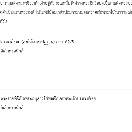
บาทสมเด็จพระวชิรเกล้าเจ้าอยู่หัว (ขณะนั้นยังดำรงพระอิสริยยศเป็นสมเด็จพระ
ดำเนินแทนพระองค์ ไปในพิธีน้อมเกล้าน้อมกระหม่อมถวายเรือพระที่นั่งนารายณ์ทรง
ทั่วไป
ปกรณาภิธมฺม (สงฺคิณี-มหาปฏฺฐาน) อย.บ.62/5
ออิเล็กทรอนิกส์
ึกพระราชพิธีเปิดพระอนุสาวรีย์พลเรือเอกพระเจ้าบรมวงศ์เธอ
ออิเล็กทรอนิกส์