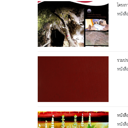
โครงกา
หนังสื
รวมประ
หนังสื
หนังส
หนังสื