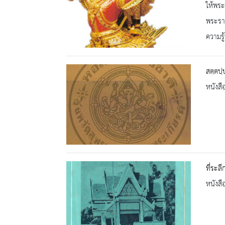
ให้พระ
พระราช
ความรู้
สตฺตปฺ
หนังสื
ที่ระล
หนังสื