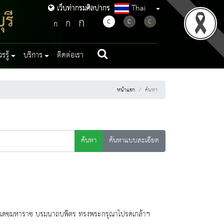
Thai
เว็บท่ากรมศิลปากร
เว็บท่ากรมศิลปากร
รี
ก
ก
C
C
C
ก
รู้
บริการ
ติดต่อเรา
หน้าแรก
ค้นหา
ค้นหา
ค้นหาแบบละเอียด
ลยเดชมหาราช บรมนาถบพิตร ทรงพระกรุณาโปรดเกล้าฯ